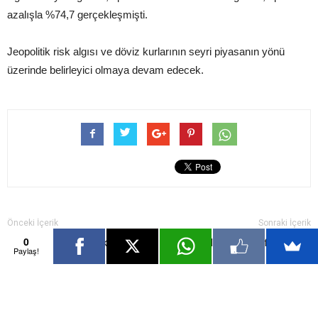
azalışla %74,7 gerçekleşmişti.
Jeopolitik risk algısı ve döviz kurlarının seyri piyasanın yönü
üzerinde belirleyici olmaya devam edecek.
Önceki İçerik
Sonraki İçerik
0
Bugün bu verilere dikkat!
Geri çekilmeler alım fırsatı mı?
Paylaş!
İlgili Haberler
Yazarın Diğer İçerikleri