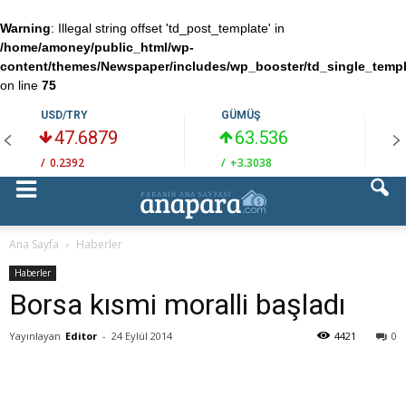
Warning
: Illegal string offset 'td_post_template' in
/home/amoney/public_html/wp-
content/themes/Newspaper/includes/wp_booster/td_single_temp
on line
75
USD/TRY
GÜMÜŞ
47.6879
63.536
/
0.2392
/
+3.3038
/
Ana Sayfa
Haberler
Haberler
Borsa kısmi moralli başladı
Yayınlayan
Editor
-
24 Eylül 2014
4421
0