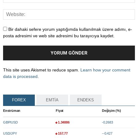
Bir dahaki sefere yorum yaptığımda kullanılmak üzere adımı, e-
posta adresimi ve web site adresimi bu tarayıcıya kaydet.
This site uses Akismet to reduce spam.
Learn how your comment
data is processed
.
FOREX
EMTİA
ENDEKS
Enstrüman
Fiyat
Değişim (%)
GBP/USD
1.34886
-0.2683
USD/JPY
157.77
--0.427