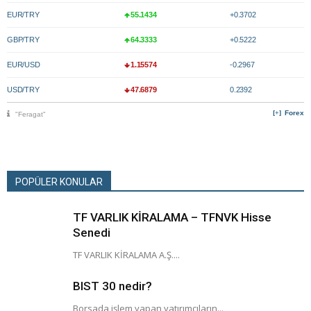
EUR/TRY
55.1434
+0.3702
GBP/TRY
64.3333
+0.5222
EUR/USD
1.15574
-0.2967
USD/TRY
47.6879
0.2392
Forex
"Feragat"
POPÜLER KONULAR
TF VARLIK KİRALAMA – TFNVK Hisse
Senedi
TF VARLIK KİRALAMA A.Ş....
BIST 30 nedir?
Borsada işlem yapan yatırımcıların...