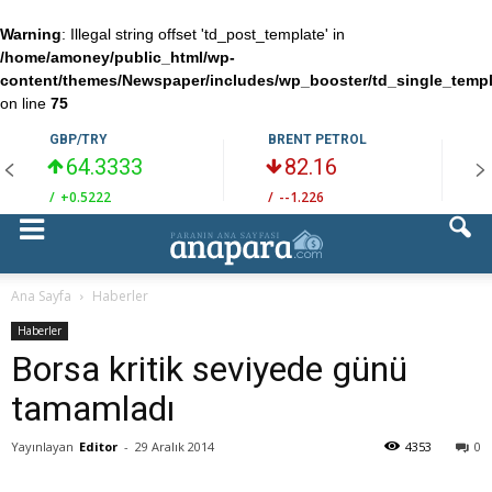
Warning
: Illegal string offset 'td_post_template' in
/home/amoney/public_html/wp-
content/themes/Newspaper/includes/wp_booster/td_single_temp
on line
75
GBP/TRY
BRENT PETROL
64.3333
82.16
/
+0.5222
/
--1.226
/
Ana Sayfa
Haberler
Haberler
Borsa kritik seviyede günü
tamamladı
Yayınlayan
Editor
-
29 Aralık 2014
4353
0