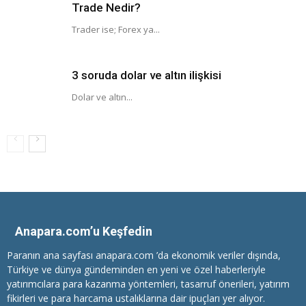
Trade Nedir?
Trader ise; Forex ya...
3 soruda dolar ve altın ilişkisi
Dolar ve altın...
Anapara.com’u Keşfedin
Paranın ana sayfası anapara.com ’da ekonomik veriler dışında,
Türkiye ve dünya gündeminden en yeni ve özel haberleriyle
yatırımcılara
para kazanma
yöntemleri, tasarruf önerileri, yatırım
fikirleri ve para harcama ustalıklarına dair ipuçları yer alıyor.