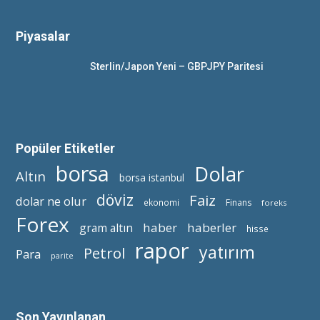
Piyasalar
Sterlin/Japon Yeni – GBPJPY Paritesi
Popüler Etiketler
borsa
Dolar
Altın
borsa istanbul
döviz
Faiz
dolar ne olur
ekonomi
Finans
foreks
Forex
haber
haberler
gram altın
hisse
rapor
yatırım
Petrol
Para
parite
Son Yayınlanan