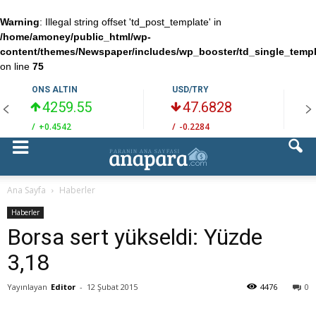
Warning
: Illegal string offset 'td_post_template' in
/home/amoney/public_html/wp-
content/themes/Newspaper/includes/wp_booster/td_single_temp
on line
75
ONS ALTIN
USD/TRY
4259.55
47.6828
/
+0.4542
/
-0.2284
/
Ana Sayfa
Haberler
Haberler
Borsa sert yükseldi: Yüzde
3,18
Yayınlayan
Editor
-
12 Şubat 2015
4476
0