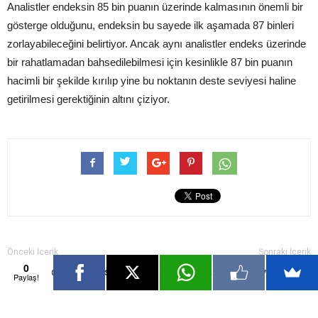
Analistler endeksin 85 bin puanın üzerinde kalmasının önemli bir
gösterge olduğunu, endeksin bu sayede ilk aşamada 87 binleri
zorlayabileceğini belirtiyor. Ancak aynı analistler endeks üzerinde
bir rahatlamadan bahsedilebilmesi için kesinlikle 87 bin puanın
hacimli bir şekilde kırılıp yine bu noktanın deste seviyesi haline
getirilmesi gerektiğinin altını çiziyor.
Önceki İçerik
Sonraki İçerik
0
Dolar şimdilik ‘ateşkes’ dedi…
Ukrayna için 40 milyar dolarlık
Paylaş!
yardım