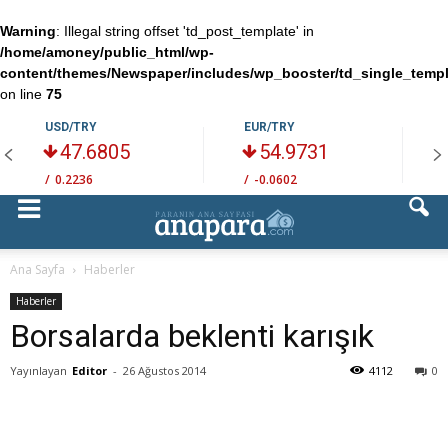
Warning
: Illegal string offset 'td_post_template' in
/home/amoney/public_html/wp-
content/themes/Newspaper/includes/wp_booster/td_single_temp
on line
75
USD/TRY
EUR/TRY
47.6805
54.9731
/
0.2236
/
-0.0602
/
Ana Sayfa
Haberler
Haberler
Borsalarda beklenti karışık
Yayınlayan
Editor
-
26 Ağustos 2014
4112
0