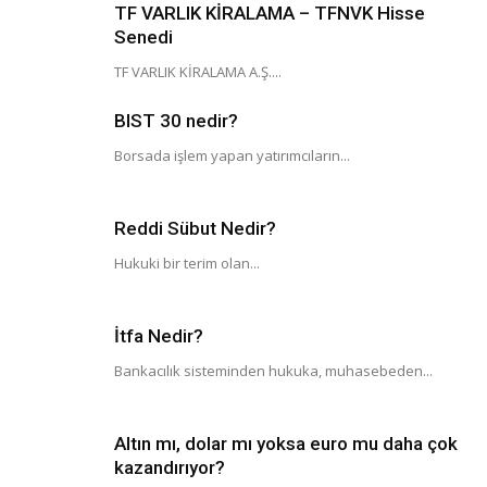
TF VARLIK KİRALAMA – TFNVK Hisse
Senedi
TF VARLIK KİRALAMA A.Ş....
BIST 30 nedir?
Borsada işlem yapan yatırımcıların...
Reddi Sübut Nedir?
Hukuki bir terim olan...
İtfa Nedir?
Bankacılık sisteminden hukuka, muhasebeden...
Altın mı, dolar mı yoksa euro mu daha çok
kazandırıyor?