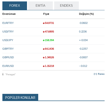
FOREX
EMTİA
ENDEKS
Enstrüman
Fiyat
Değişim (%)
EUR/TRY
54.9731
-0.0602
USD/TRY
47.6805
0.2236
USD/JPY
158.394
+-0.034
GBP/TRY
64.1436
-0.2257
GBP/USD
1.34526
-0.0007
EUR/USD
1.15218
--0.012
Forex
"Feragat"
POPÜLER KONULAR