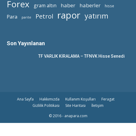
Forex
haber
haberler
gram altın
hisse
rapor
yatırım
Petrol
Para
parite
Son Yayınlanan
TF VARLIK KİRALAMA – TFNVK Hisse Senedi
Ana Sayfa
Hakkımızda
Kullanım Koşulları
Feragat
Gizlilik Politikası
Site Haritası
İletişim
© 2016 - anapara.com