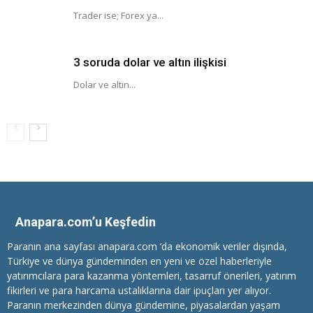
Trader ise; Forex ya...
3 soruda dolar ve altın ilişkisi
Dolar ve altın...
Anapara.com’u Keşfedin
Paranın ana sayfası anapara.com ’da ekonomik veriler dışında,
Türkiye ve dünya gündeminden en yeni ve özel haberleriyle
yatırımcılara
para kazanma
yöntemleri, tasarruf önerileri, yatırım
fikirleri ve para harcama ustalıklarına dair ipuçları yer alıyor.
Paranın merkezinden dünya gündemine, piyasalardan yaşam