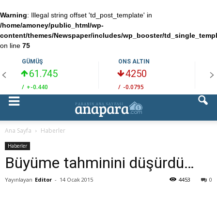
Warning
: Illegal string offset 'td_post_template' in
/home/amoney/public_html/wp-
content/themes/Newspaper/includes/wp_booster/td_single_temp
on line
75
GÜMÜŞ
ONS ALTIN
61.745
4250
/
+-0.440
/
-0.0795
/
Ana Sayfa
Haberler
Haberler
Büyüme tahminini düşürdü…
Yayınlayan
Editor
-
14 Ocak 2015
4453
0