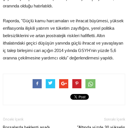
oranında olduğu hatırlatıldı.
Raporda, "Güçlü kamu harcamaları ve ihracat büyümesi, yüksek
enflasyonla ilişkili yatırım ve tüketim zayıflığını, yerel politika
belirsizliklerini ve artan jeostratejik riskleri hafifletti. Altın
ithalatındaki geçici düşüşün yanında güçlü ihracat ve yavaşlayan
iç talep birleşimi cari açığın 2014 yılında GSYH'nin yüzde 5,6
oranına çekilmesine yardımcı oldu" değerlendirmesi yapıldı.
Önceki İçerik
Sonraki İçerik
Borsalarda beklenti aşağı
“Altında yüzde 30 yükseliş