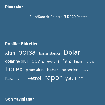
Piyasalar
Euro/Kanada Doları – EURCAD Paritesi
Popüler Etiketler
borsa
Dolar
Altın
borsa istanbul
döviz
Faiz
dolar ne olur
ekonomi
Finans
foreks
Forex
haber
haberler
gram altın
hisse
rapor
yatırım
Petrol
Para
parite
Son Yayınlanan