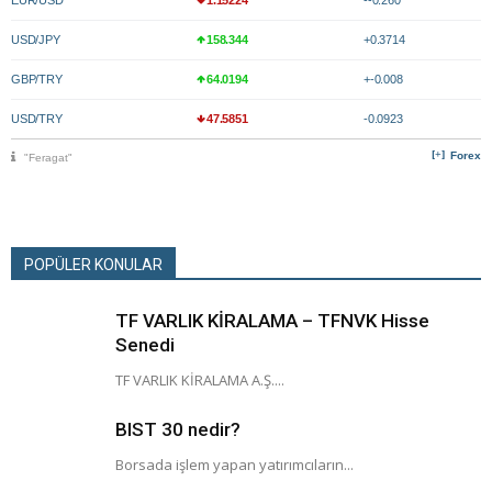
USD/JPY
158.344
+0.3714
GBP/TRY
64.0194
+-0.008
USD/TRY
47.5851
-0.0923
Forex
"Feragat"
POPÜLER KONULAR
TF VARLIK KİRALAMA – TFNVK Hisse
Senedi
TF VARLIK KİRALAMA A.Ş....
BIST 30 nedir?
Borsada işlem yapan yatırımcıların...