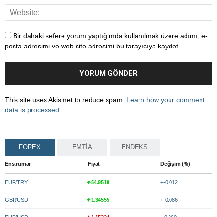
Bir dahaki sefere yorum yaptığımda kullanılmak üzere adımı, e-
posta adresimi ve web site adresimi bu tarayıcıya kaydet.
This site uses Akismet to reduce spam.
Learn how your comment
data is processed
.
FOREX
EMTİA
ENDEKS
Enstrüman
Fiyat
Değişim (%)
EUR/TRY
54.9518
+-0.012
GBP/USD
1.34555
+-0.086
EUR/USD
1.15224
--0.260