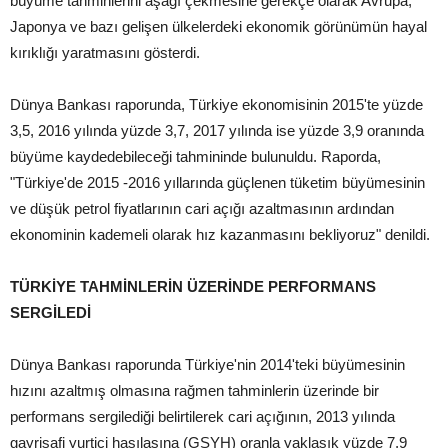
büyüme tahminlerini aşağı çekmesine gerekçe olarak Avrupa,
Japonya ve bazı gelişen ülkelerdeki ekonomik görünümün hayal
kırıklığı yaratmasını gösterdi.
Dünya Bankası raporunda, Türkiye ekonomisinin 2015'te yüzde
3,5, 2016 yılında yüzde 3,7, 2017 yılında ise yüzde 3,9 oranında
büyüme kaydedebileceği tahmininde bulunuldu. Raporda,
"Türkiye'de 2015 -2016 yıllarında güçlenen tüketim büyümesinin
ve düşük petrol fiyatlarının cari açığı azaltmasının ardından
ekonominin kademeli olarak hız kazanmasını bekliyoruz" denildi.
TÜRKİYE TAHMİNLERİN ÜZERİNDE PERFORMANS
SERGİLEDİ
Dünya Bankası raporunda Türkiye'nin 2014'teki büyümesinin
hızını azaltmış olmasına rağmen tahminlerin üzerinde bir
performans sergilediği belirtilerek cari açığının, 2013 yılında
gayrisafi yurtiçi hasılasına (GSYH) oranla yaklaşık yüzde 7,9