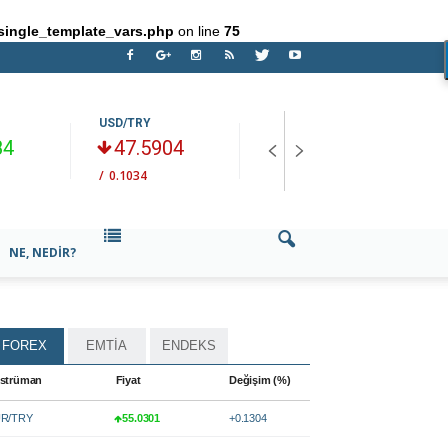
single_template_vars.php
on line
75
USD/TRY
GÜMÜŞ
E
84
47.5904
61.804
/
0.1034
/
+-0.345
/
NE, NEDIR?
FOREX
EMTİA
ENDEKS
strüman
Fiyat
Değişim (%)
R/TRY
55.0301
+0.1304