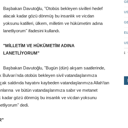
GB
Başbakan Davutoğlu, "Otobüs bekleyen sivilleri hedef
US
alacak kadar gözü dönmüş bu insanlık ve vicdan
GB
yoksunu katilleri, ülkem, milletim ve hükümetim adına
lanetliyorum" ifadesini kullandı.
EU
US
"MİLLETİM VE HÜKÜMETİM ADINA
LANETLİYORUM"
Başbakan Davutoğlu, "Bugün (dün) akşam saatlerinde,
rk Bulvarı'nda otobüs bekleyen sivil vatandaşlarımıza
 alçak saldırıda hayatını kaybeden vatandaşlarımıza Allah'tan
yakınlarına ve bütün vatandaşlarımıza sabır ve metanet
cak kadar gözü dönmüş bu insanlık ve vicdan yoksunu
etliyorum" dedi.
R"