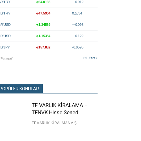
P/TRY
64.0165
+-0.012
D/TRY
47.5904
0.1034
P/USD
1.34539
+-0.098
R/USD
1.15384
+-0.122
D/JPY
157.852
-0.0595
Forex
"Feragat"
POPÜLER KONULAR
TF VARLIK KİRALAMA –
TFNVK Hisse Senedi
TF VARLIK KİRALAMA A.Ş....