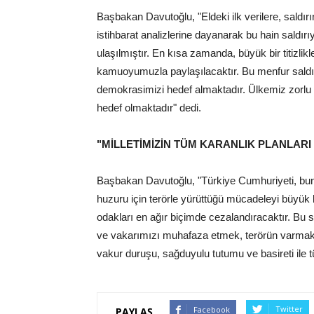
Başbakan Davutoğlu, "Eldeki ilk verilere, saldır
istihbarat analizlerine dayanarak bu hain saldırı
ulaşılmıştır. En kısa zamanda, büyük bir titizlik
kamuoyumuzla paylaşılacaktır. Bu menfur saldırı
demokrasimizi hedef almaktadır. Ülkemiz zorlu ve
hedef olmaktadır" dedi.
"MİLLETİMİZİN TÜM KARANLIK PLANLAR
Başbakan Davutoğlu, "Türkiye Cumhuriyeti, bund
huzuru için terörle yürüttüğü mücadeleyi büyük b
odakları en ağır biçimde cezalandıracaktır. Bu sal
ve vakarımızı muhafaza etmek, terörün varmak is
vakur duruşu, sağduyulu tutumu ve basireti ile 
Twitter
Facebook
PAYLAŞ