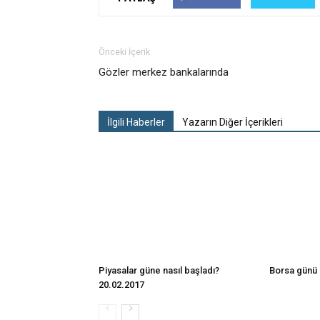
Önceki İçerik
Gözler merkez bankalarında
İlgili Haberler
Yazarın Diğer İçerikleri
Piyasalar güne nasıl başladı?
Borsa günü 
20.02.2017