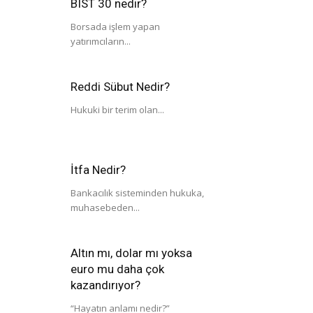
BIST 30 nedir?
Borsada işlem yapan
yatırımcıların...
Reddi Sübut Nedir?
Hukuki bir terim olan...
İtfa Nedir?
Bankacılık sisteminden hukuka,
muhasebeden...
Altın mı, dolar mı yoksa
euro mu daha çok
kazandırıyor?
“Hayatın anlamı nedir?”