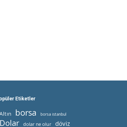
opüler Etiketler
borsa
Altın
borsa istanbul
Dolar
döviz
dolar ne olur