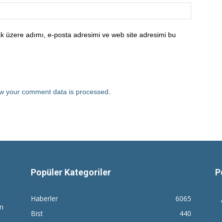
k üzere adımı, e-posta adresimi ve web site adresimi bu
w your comment data is processed
.
Popüler Kategoriler
P
Haberler
6065
en
Bist
440