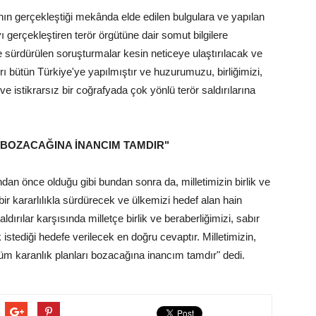
ının gerçekleştiği mekânda elde edilen bulgulara ve yapılan
yı gerçekleştiren terör örgütüne dair somut bilgilere
le sürdürülen soruşturmalar kesin neticeye ulaştırılacak ve
 bütün Türkiye'ye yapılmıştır ve huzurumuzu, birliğimizi,
 istikrarsız bir coğrafyada çok yönlü terör saldırılarına
I BOZACAĞINA İNANCIM TAMDIR"
an önce olduğu gibi bundan sonra da, milletimizin birlik ve
ir kararlılıkla sürdürecek ve ülkemizi hedef alan hain
dırılar karşısında milletçe birlik ve beraberliğimizi, sabır
tediği hedefe verilecek en doğru cevaptır. Milletimizin,
tüm karanlık planları bozacağına inancım tamdır" dedi.