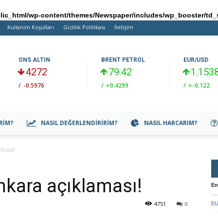
ic_html/wp-content/themes/Newspaper/includes/wp_booster/td_
Kullanım Koşulları
Gizlilik Politikası
İletişim
ONS ALTIN
BRENT PETROL
EUR/USD
4272
79.42
1.153
/
-0.5976
/
+0.4299
/
+-0.122
IRIM?
NASIL DEĞERLENDIRIRIM?
NASIL HARCARIM?
aması!
nkara açıklaması!
En
4751
0
EU