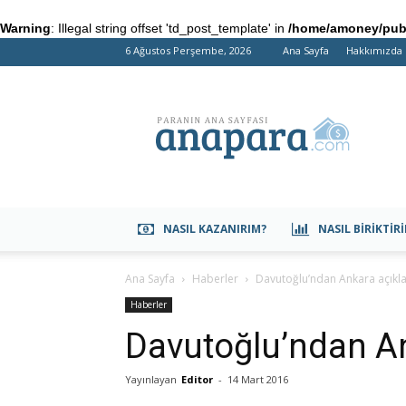
Warning
: Illegal string offset 'td_post_template' in
/home/amoney/publ
6 Ağustos Perşembe, 2026
Ana Sayfa
Hakkımızda
anapara.com
NASIL KAZANIRIM?
NASIL BIRIKTIR
Ana Sayfa
Haberler
Davutoğlu’ndan Ankara açıkl
Haberler
Davutoğlu’ndan A
Yayınlayan
Editor
-
14 Mart 2016