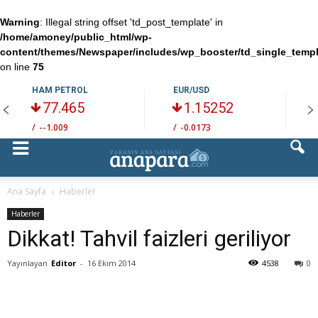
Warning
: Illegal string offset 'td_post_template' in
/home/amoney/public_html/wp-
content/themes/Newspaper/includes/wp_booster/td_single_temp
on line
75
HAM PETROL
EUR/USD
77.465
1.15252
/
--1.009
/
-0.0173
/
Ana Sayfa
Haberler
Haberler
Dikkat! Tahvil faizleri geriliyor
Yayınlayan
Editor
-
16 Ekim 2014
4538
0