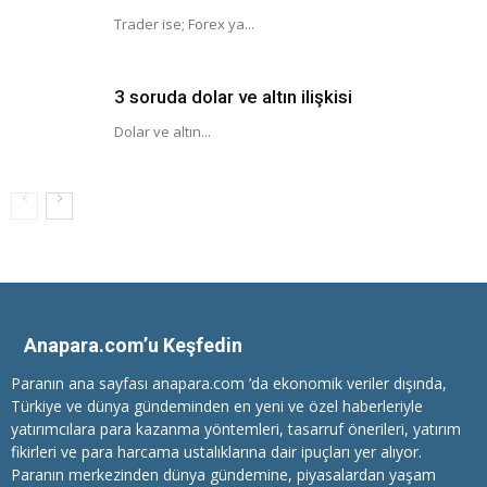
Trader ise; Forex ya...
3 soruda dolar ve altın ilişkisi
Dolar ve altın...
Anapara.com’u Keşfedin
Paranın ana sayfası anapara.com ’da ekonomik veriler dışında,
Türkiye ve dünya gündeminden en yeni ve özel haberleriyle
yatırımcılara
para kazanma
yöntemleri, tasarruf önerileri, yatırım
fikirleri ve para harcama ustalıklarına dair ipuçları yer alıyor.
Paranın merkezinden dünya gündemine, piyasalardan yaşam