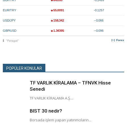
GBP/TRY
64.095
-0.1499
EUR/TRY
55.0091
-0.1257
USD/JPY
158.342
--0.066
GBP/USD
1.34395
--0.096
Forex
"Feragat"
POPÜLER KONULAR
TF VARLIK KİRALAMA – TFNVK Hisse
Senedi
TF VARLIK KİRALAMA A.Ş....
BIST 30 nedir?
Borsada işlem yapan yatırımcıların...