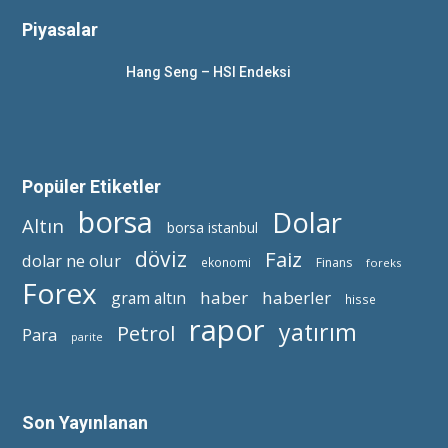
Piyasalar
Hang Seng – HSI Endeksi
Popüler Etiketler
borsa
Dolar
Altın
borsa istanbul
döviz
Faiz
dolar ne olur
ekonomi
Finans
foreks
Forex
haber
haberler
gram altın
hisse
rapor
yatırım
Petrol
Para
parite
Son Yayınlanan