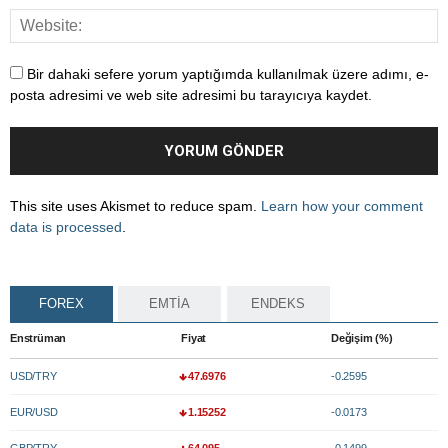
Bir dahaki sefere yorum yaptığımda kullanılmak üzere adımı, e-
posta adresimi ve web site adresimi bu tarayıcıya kaydet.
This site uses Akismet to reduce spam.
Learn how your comment
data is processed
.
FOREX
EMTİA
ENDEKS
Enstrüman
Fiyat
Değişim (%)
USD/TRY
47.6976
-0.2595
EUR/USD
1.15252
-0.0173