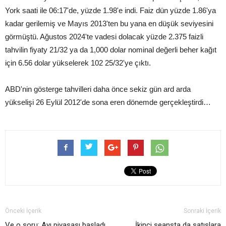
York saati ile 06:17'de, yüzde 1.98'e indi. Faiz dün yüzde 1.86'ya
kadar gerilemiş ve Mayıs 2013'ten bu yana en düşük seviyesini
görmüştü. Ağustos 2024'te vadesi dolacak yüzde 2.375 faizli
tahvilin fiyaty 21/32 ya da 1,000 dolar nominal değerli beher kağıt
için 6.56 dolar yükselerek 102 25/32'ye çıktı.
ABD'nin gösterge tahvilleri daha önce sekiz gün ard arda
yükselişi 26 Eylül 2012'de sona eren dönemde gerçekleştirdi…
Önceki İçerik
Sonraki İçerik
Ve o soru: Ayı piyasası başladı
İkinci seansta da satışlara