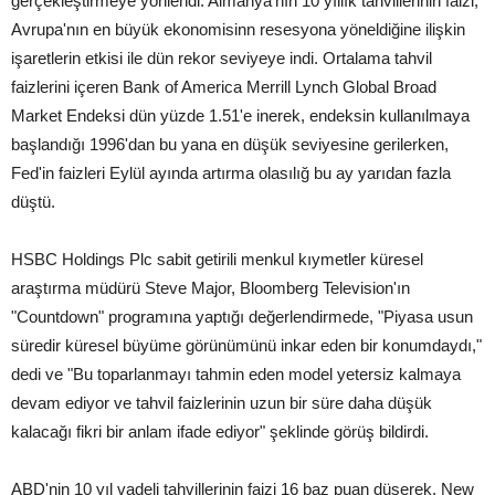
gerçekleştirmeye yönlendi. Almanya'nın 10 yıllık tahvillerinin faizi,
Avrupa'nın en büyük ekonomisinn resesyona yöneldiğine ilişkin
işaretlerin etkisi ile dün rekor seviyeye indi. Ortalama tahvil
faizlerini içeren Bank of America Merrill Lynch Global Broad
Market Endeksi dün yüzde 1.51'e inerek, endeksin kullanılmaya
başlandığı 1996'dan bu yana en düşük seviyesine gerilerken,
Fed'in faizleri Eylül ayında artırma olasılığ bu ay yarıdan fazla
düştü.
HSBC Holdings Plc sabit getirili menkul kıymetler küresel
araştırma müdürü Steve Major, Bloomberg Television'ın
"Countdown" programına yaptığı değerlendirmede, "Piyasa usun
süredir küresel büyüme görünümünü inkar eden bir konumdaydı,"
dedi ve "Bu toparlanmayı tahmin eden model yetersiz kalmaya
devam ediyor ve tahvil faizlerinin uzun bir süre daha düşük
kalacağı fikri bir anlam ifade ediyor" şeklinde görüş bildirdi.
ABD'nin 10 yıl vadeli tahvillerinin faizi 16 baz puan düşerek, New