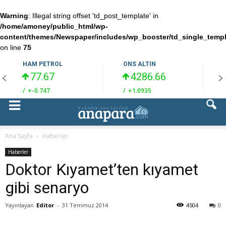
Warning
: Illegal string offset 'td_post_template' in
/home/amoney/public_html/wp-
content/themes/Newspaper/includes/wp_booster/td_single_temp
on line
75
HAM PETROL
ONS ALTIN
77.67
4286.66
/
+-0.747
/
+1.0935
/
Ana Sayfa
Haberler
Haberler
Doktor Kıyamet’ten kıyamet
gibi senaryo
Yayınlayan
Editor
-
31 Temmuz 2014
4504
0