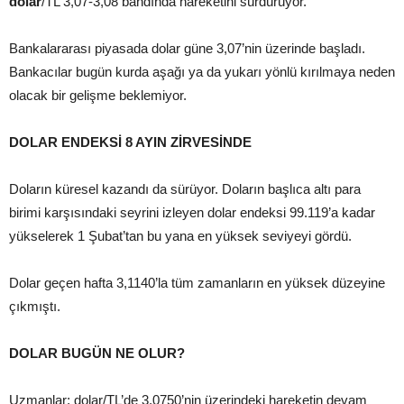
dolar
/TL 3,07-3,08 bandında hareketini sürdürüyor.
Bankalararası piyasada dolar güne 3,07’nin üzerinde başladı.
Bankacılar bugün kurda aşağı ya da yukarı yönlü kırılmaya neden
olacak bir gelişme beklemiyor.
DOLAR ENDEKSİ 8 AYIN ZİRVESİNDE
Doların küresel kazandı da sürüyor. Doların başlıca altı para
birimi karşısındaki seyrini izleyen dolar endeksi 99.119’a kadar
yükselerek 1 Şubat’tan bu yana en yüksek seviyeyi gördü.
Dolar geçen hafta 3,1140’la tüm zamanların en yüksek düzeyine
çıkmıştı.
DOLAR BUGÜN NE OLUR?
Uzmanlar; dolar/TL’de 3.0750’nin üzerindeki hareketin devam