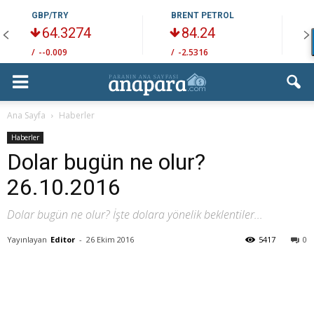
GBP/TRY
BRENT PETROL
64.3274
84.24
/
--0.009
/
-2.5316
/
Ana Sayfa
Haberler
Haberler
Dolar bugün ne olur?
26.10.2016
Dolar bugün ne olur? İşte dolara yönelik beklentiler...
Yayınlayan
Editor
-
26 Ekim 2016
5417
0