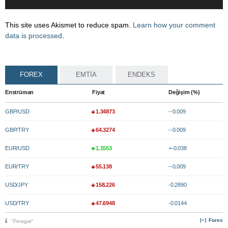
This site uses Akismet to reduce spam.
Learn how your comment
data is processed
.
FOREX
EMTİA
ENDEKS
Enstrüman
Fiyat
Değişim (%)
GBP/USD
1.34873
--0.009
GBP/TRY
64.3274
--0.009
EUR/USD
1.1553
+-0.038
EUR/TRY
55.138
--0.009
USD/JPY
158.226
-0.2890
USD/TRY
47.6948
-0.0144
Forex
"Feragat"