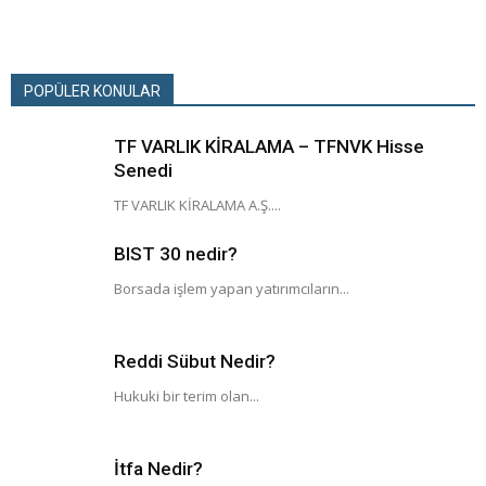
POPÜLER KONULAR
TF VARLIK KİRALAMA – TFNVK Hisse
Senedi
TF VARLIK KİRALAMA A.Ş....
BIST 30 nedir?
Borsada işlem yapan yatırımcıların...
Reddi Sübut Nedir?
Hukuki bir terim olan...
İtfa Nedir?