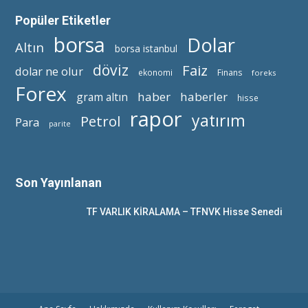
Popüler Etiketler
borsa
Dolar
Altın
borsa istanbul
döviz
Faiz
dolar ne olur
ekonomi
Finans
foreks
Forex
haber
haberler
gram altın
hisse
rapor
yatırım
Petrol
Para
parite
Son Yayınlanan
TF VARLIK KİRALAMA – TFNVK Hisse Senedi