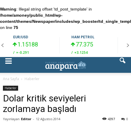
Warning
: Illegal string offset 'td_post_template' in
/home/amoney/public_html/wp-
content/themes/Newspaper/includes/wp_booster/td_single_temp
on line
75
EUR/USD
HAM PETROL
1.15188
77.375
/
+-0.291
/
+3.1254
/
Ana Sayfa
Haberler
Haberler
Dolar kritik seviyeleri
zorlamaya başladı
Yayınlayan
Editor
-
12 Ağustos 2014
4397
0