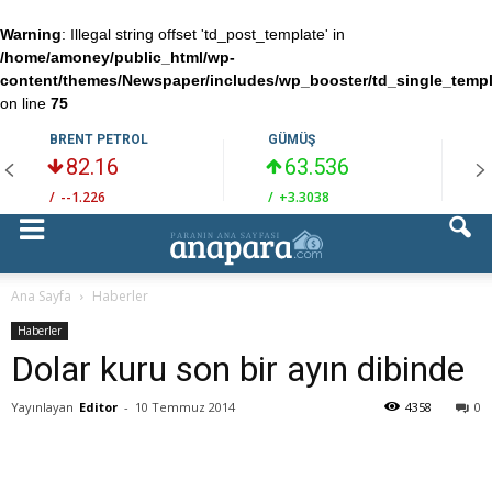
Warning
: Illegal string offset 'td_post_template' in
/home/amoney/public_html/wp-
content/themes/Newspaper/includes/wp_booster/td_single_temp
on line
75
BRENT PETROL
GÜMÜŞ
82.16
63.536
/
--1.226
/
+3.3038
/
Ana Sayfa
Haberler
Haberler
Dolar kuru son bir ayın dibinde
Yayınlayan
Editor
-
10 Temmuz 2014
4358
0