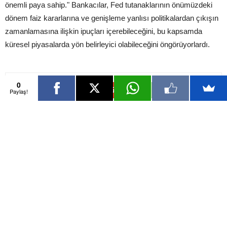
önemli paya sahip." Bankacılar, Fed tutanaklarının önümüzdeki
dönem faiz kararlarına ve genişleme yanlısı politikalardan çıkışın
zamanlamasına ilişkin ipuçları içerebileceğini, bu kapsamda
küresel piyasalarda yön belirleyici olabileceğini öngörüyorlardı.
0
Paylaş!
Önceki İçerik
Sonraki İçerik
Bugün bu veriler izlenecek
​7 Türk bankasına Fitch
değerlendirmesi
İlgili Haberler