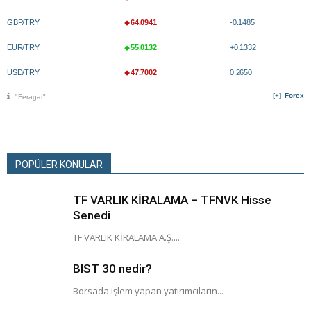
GBP/TRY
64.0941
-0.1485
EUR/TRY
55.0132
+0.1332
USD/TRY
47.7002
0.2650
Forex
"Feragat"
POPÜLER KONULAR
TF VARLIK KİRALAMA – TFNVK Hisse
Senedi
TF VARLIK KİRALAMA A.Ş....
BIST 30 nedir?
Borsada işlem yapan yatırımcıların...