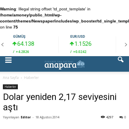
Warning
: Illegal string offset 'td_post_template' in
/home/amoney/public_html/wp-
content/themes/Newspaper/includes/wp_booster/td_single_temp
on line
75
GÜMÜŞ
EUR/USD
64.138
1.1526
/
+4.2826
/
+0.0242
/
Ana Sayfa
Haberler
Haberler
Dolar yeniden 2,17 seviyesini
aştı
Yayınlayan
Editor
-
18 Ağustos 2014
4297
0