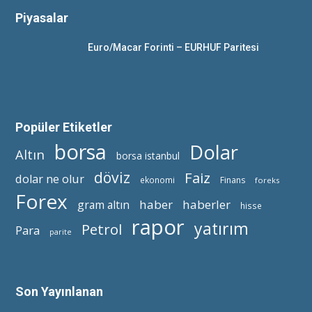
Piyasalar
Euro/Macar Forinti – EURHUF Paritesi
Popüler Etiketler
borsa
Dolar
Altın
borsa istanbul
döviz
Faiz
dolar ne olur
ekonomi
Finans
foreks
Forex
haber
haberler
gram altın
hisse
rapor
yatırım
Petrol
Para
parite
Son Yayınlanan