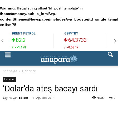
Warning
: Illegal string offset 'td_post_template' in
/home/amoney/public_html/wp-
content/themes/Newspaper/includes/wp_booster/td_single_temp
on line
75
BRENT PETROL
GBP/TRY
82.2
64.3733
/
+-1.178
/
-0.5847
/
Ana Sayfa
Haberler
Haberler
‘Dolar’da ateş bacayı sardı
Yayınlayan
Editor
-
11 Ağustos 2014
4135
0