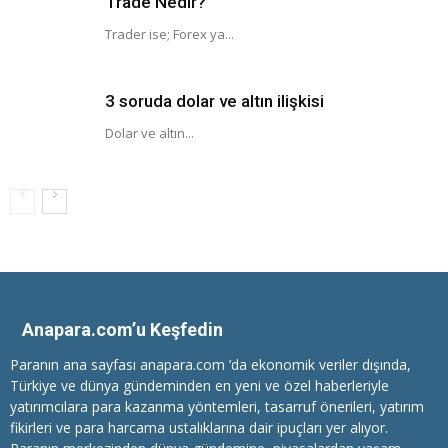
Trade Nedir?
Trader ise; Forex ya...
3 soruda dolar ve altın ilişkisi
Dolar ve altın...
Anapara.com’u Keşfedin
Paranın ana sayfası anapara.com ’da ekonomik veriler dışında,
Türkiye ve dünya gündeminden en yeni ve özel haberleriyle
yatırımcılara
para kazanma
yöntemleri, tasarruf önerileri, yatırım
fikirleri ve para harcama ustalıklarına dair ipuçları yer alıyor.