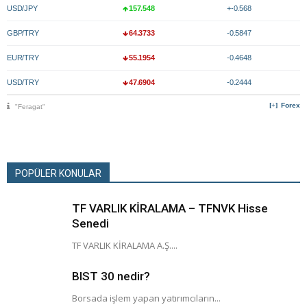
USD/JPY
157.548
+-0.568
GBP/TRY
64.3733
-0.5847
EUR/TRY
55.1954
-0.4648
USD/TRY
47.6904
-0.2444
Forex
"Feragat"
POPÜLER KONULAR
TF VARLIK KİRALAMA – TFNVK Hisse
Senedi
TF VARLIK KİRALAMA A.Ş....
BIST 30 nedir?
Borsada işlem yapan yatırımcıların...