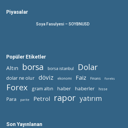
Piyasalar
Soya Fasulyesi – SOYBNUSD
Popüler Etiketler
borsa
Dolar
Altın
borsa istanbul
döviz
Faiz
dolar ne olur
ekonomi
Finans
foreks
Forex
haber
haberler
gram altın
hisse
rapor
yatırım
Petrol
Para
parite
Son Yayınlanan