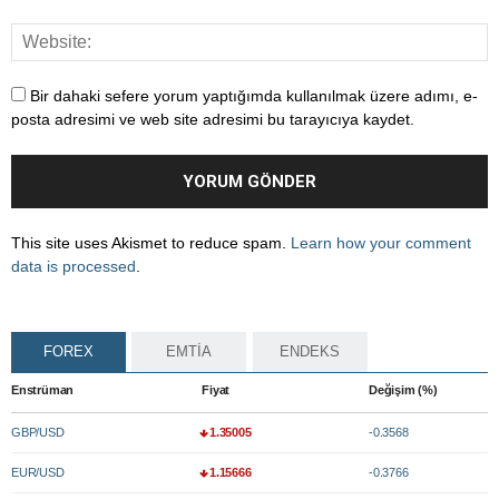
Bir dahaki sefere yorum yaptığımda kullanılmak üzere adımı, e-
posta adresimi ve web site adresimi bu tarayıcıya kaydet.
This site uses Akismet to reduce spam.
Learn how your comment
data is processed
.
FOREX
EMTİA
ENDEKS
Enstrüman
Fiyat
Değişim (%)
GBP/USD
1.35005
-0.3568
EUR/USD
1.15666
-0.3766