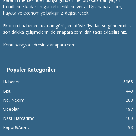
Paranın merkezinden dünya gündemine, piyasalardan yaşam
trendlerine kadar en güncel içeriklerin yer aldığı anapara.com,
hayata ve ekonomiye bakışınızı değiştirecek…
Ekonomi haberleri
, uzman görüşleri, döviz fiyatları ve gündemdeki
son dakika gelişmelerini de anapara.com ‘dan takip edebilirsiniz.
Konu paraysa adresiniz anapara.com!
Popüler Kategoriler
Haberler
6065
Bist
440
Ne, Nedir?
288
Videolar
197
Nasıl Harcarım?
100
Rapor&Analiz
98