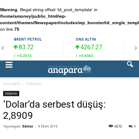
Warning
: Illegal string offset 'td_post_template' in
/home/amoney/public_html/wp-
content/themes/Newspaper/includes/wp_booster/td_single_temp
on line
75
BRENT PETROL
ONS ALTIN
83.72
4267.27
/
+0.2514
/
+0.6362
/
Ana Sayfa
Haberler
Haberler
‘Dolar’da serbest düşüş:
2,8909
Yayınlayan
Editor
-
9 Ekim 2015
4272
0