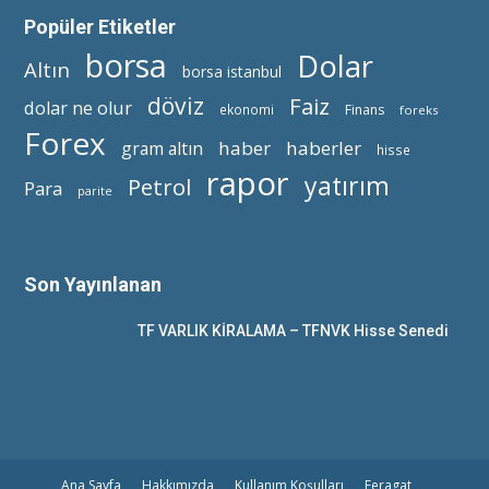
Popüler Etiketler
borsa
Dolar
Altın
borsa istanbul
döviz
Faiz
dolar ne olur
ekonomi
Finans
foreks
Forex
haber
haberler
gram altın
hisse
rapor
yatırım
Petrol
Para
parite
Son Yayınlanan
TF VARLIK KİRALAMA – TFNVK Hisse Senedi
Ana Sayfa
Hakkımızda
Kullanım Koşulları
Feragat