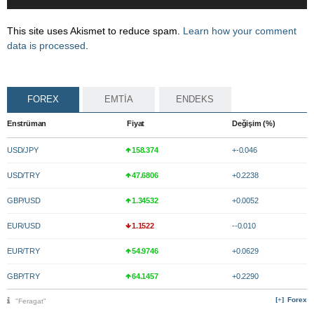
This site uses Akismet to reduce spam.
Learn how your comment
data is processed
.
FOREX
EMTİA
ENDEKS
Enstrüman
Fiyat
Değişim (%)
USD/JPY
158.374
+-0.046
USD/TRY
47.6806
+0.2238
GBP/USD
1.34532
+0.0052
EUR/USD
1.1522
--0.010
EUR/TRY
54.9746
+0.0629
GBP/TRY
64.1457
+0.2290
Forex
"Feragat"