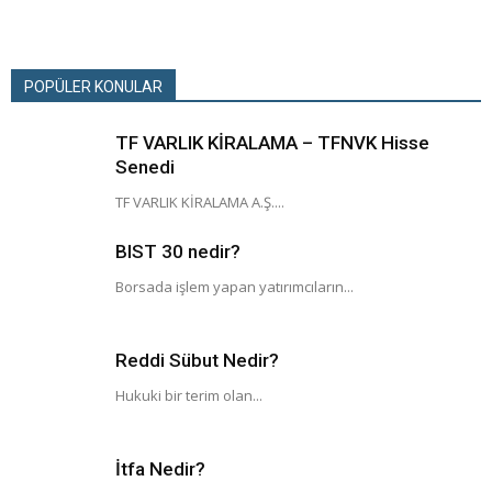
POPÜLER KONULAR
TF VARLIK KİRALAMA – TFNVK Hisse
Senedi
TF VARLIK KİRALAMA A.Ş....
BIST 30 nedir?
Borsada işlem yapan yatırımcıların...
Reddi Sübut Nedir?
Hukuki bir terim olan...
İtfa Nedir?