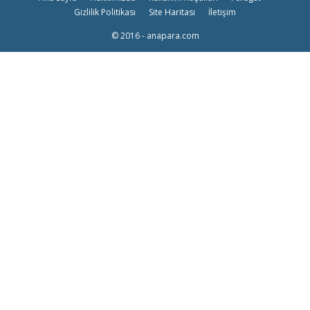
Gizlilik Politikası
Site Haritası
İletişim
© 2016 - anapara.com