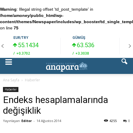
Warning
: Illegal string offset 'td_post_template' in
/home/amoney/public_html/wp-
content/themes/Newspaper/includes/wp_booster/td_single_temp
on line
75
EUR/TRY
GÜMÜŞ
55.1434
63.536
/
+0.3702
/
+3.3038
/
Ana Sayfa
Haberler
Haberler
Endeks hesaplamalarında
değişiklik
Yayınlayan
Editor
-
14 Ağustos 2014
4255
0