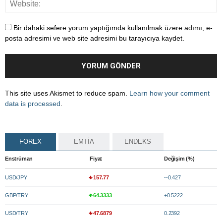
Bir dahaki sefere yorum yaptığımda kullanılmak üzere adımı, e-
posta adresimi ve web site adresimi bu tarayıcıya kaydet.
This site uses Akismet to reduce spam.
Learn how your comment
data is processed
.
FOREX
EMTİA
ENDEKS
Enstrüman
Fiyat
Değişim (%)
USD/JPY
157.77
--0.427
GBP/TRY
64.3333
+0.5222
USD/TRY
47.6879
0.2392