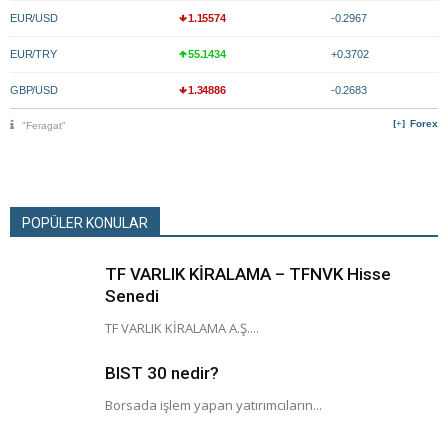
EUR/USD
1.15574
-0.2967
EUR/TRY
55.1434
+0.3702
GBP/USD
1.34886
-0.2683
Forex
"Feragat"
POPÜLER KONULAR
TF VARLIK KİRALAMA – TFNVK Hisse
Senedi
TF VARLIK KİRALAMA A.Ş....
BIST 30 nedir?
Borsada işlem yapan yatırımcıların...