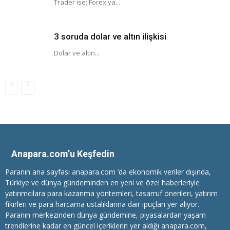
Trader ise; Forex ya...
3 soruda dolar ve altın ilişkisi
Dolar ve altın...
Anapara.com’u Keşfedin
Paranın ana sayfası anapara.com ’da ekonomik veriler dışında,
Türkiye ve dünya gündeminden en yeni ve özel haberleriyle
yatırımcılara
para kazanma
yöntemleri, tasarruf önerileri, yatırım
fikirleri ve para harcama ustalıklarına dair ipuçları yer alıyor.
Paranın merkezinden dünya gündemine, piyasalardan yaşam
trendlerine kadar en güncel içeriklerin yer aldığı anapara.com,