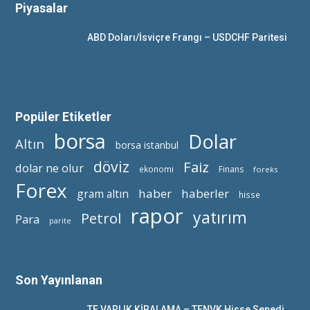
Piyasalar
ABD Doları/İsviçre Frangı – USDCHF Paritesi
Popüler Etiketler
borsa
Dolar
Altın
borsa istanbul
döviz
Faiz
dolar ne olur
ekonomi
Finans
foreks
Forex
haber
haberler
gram altın
hisse
rapor
yatırım
Petrol
Para
parite
Son Yayınlanan
TF VARLIK KİRALAMA – TFNVK Hisse Senedi