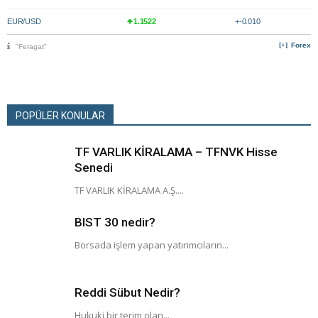
EUR/USD
1.1522
+-0.010
Forex
"Feragat"
POPÜLER KONULAR
TF VARLIK KİRALAMA – TFNVK Hisse
Senedi
TF VARLIK KİRALAMA A.Ş....
BIST 30 nedir?
Borsada işlem yapan yatırımcıların...
Reddi Sübut Nedir?
Hukuki bir terim olan...