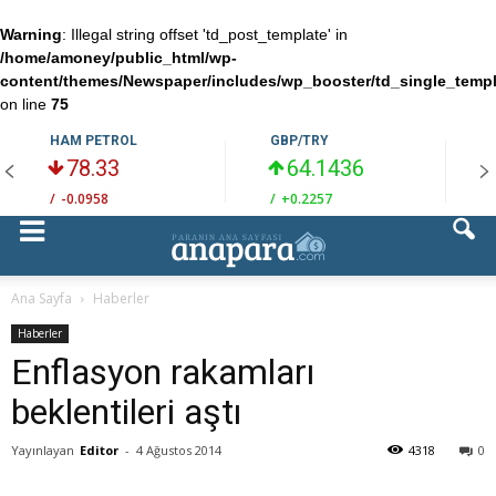
Warning
: Illegal string offset 'td_post_template' in
/home/amoney/public_html/wp-
content/themes/Newspaper/includes/wp_booster/td_single_temp
on line
75
HAM PETROL
GBP/TRY
78.33
64.1436
/
-0.0958
/
+0.2257
/
Ana Sayfa
Haberler
Haberler
Enflasyon rakamları
beklentileri aştı
Yayınlayan
Editor
-
4 Ağustos 2014
4318
0