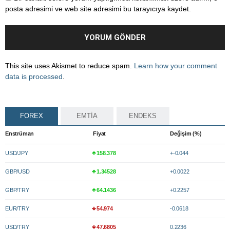
posta adresimi ve web site adresimi bu tarayıcıya kaydet.
This site uses Akismet to reduce spam.
Learn how your comment
data is processed
.
FOREX
EMTİA
ENDEKS
Enstrüman
Fiyat
Değişim (%)
USD/JPY
158.378
+-0.044
GBP/USD
1.34528
+0.0022
GBP/TRY
64.1436
+0.2257
EUR/TRY
54.974
-0.0618
USD/TRY
47.6805
0.2236