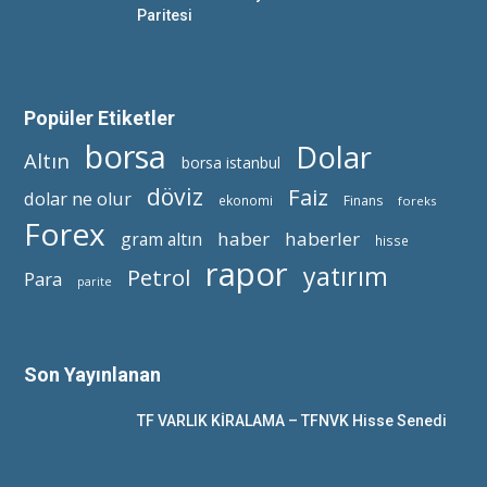
Paritesi
Popüler Etiketler
borsa
Dolar
Altın
borsa istanbul
döviz
Faiz
dolar ne olur
ekonomi
Finans
foreks
Forex
haber
haberler
gram altın
hisse
rapor
yatırım
Petrol
Para
parite
Son Yayınlanan
TF VARLIK KİRALAMA – TFNVK Hisse Senedi