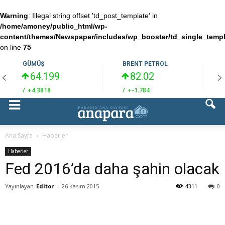
Warning
: Illegal string offset 'td_post_template' in
/home/amoney/public_html/wp-
content/themes/Newspaper/includes/wp_booster/td_single_temp
on line
75
GÜMÜŞ
BRENT PETROL
64.199
82.02
/
+4.3818
/
+-1.784
/
Ana Sayfa
Haberler
Haberler
Fed 2016’da daha şahin olacak
Yayınlayan
Editor
-
26 Kasım 2015
4311
0