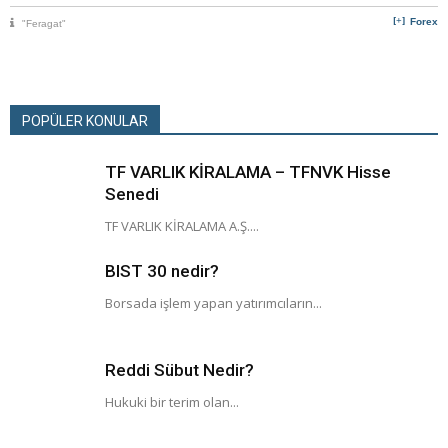
Forex
"Feragat"
POPÜLER KONULAR
TF VARLIK KİRALAMA – TFNVK Hisse
Senedi
TF VARLIK KİRALAMA A.Ş....
BIST 30 nedir?
Borsada işlem yapan yatırımcıların...
Reddi Sübut Nedir?
Hukuki bir terim olan...