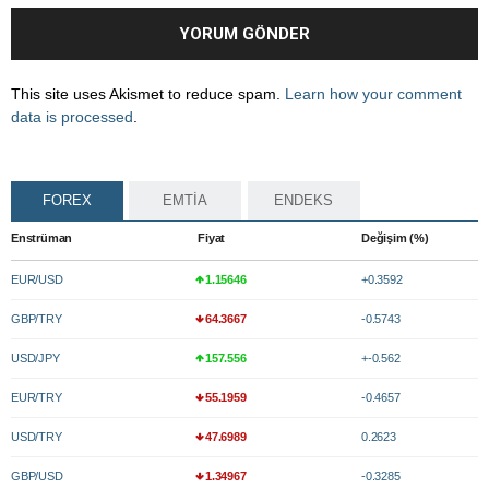
This site uses Akismet to reduce spam.
Learn how your comment
data is processed
.
FOREX
EMTİA
ENDEKS
Enstrüman
Fiyat
Değişim (%)
EUR/USD
1.15646
+0.3592
GBP/TRY
64.3667
-0.5743
USD/JPY
157.556
+-0.562
EUR/TRY
55.1959
-0.4657
USD/TRY
47.6989
0.2623
GBP/USD
1.34967
-0.3285