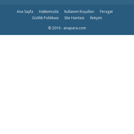
Ana Sayfa
Hakkımızda
Kullanım Koşulları
Feragat
Gizlilik Politikası
Site Haritası
İletişim
© 2016 - anapara.com