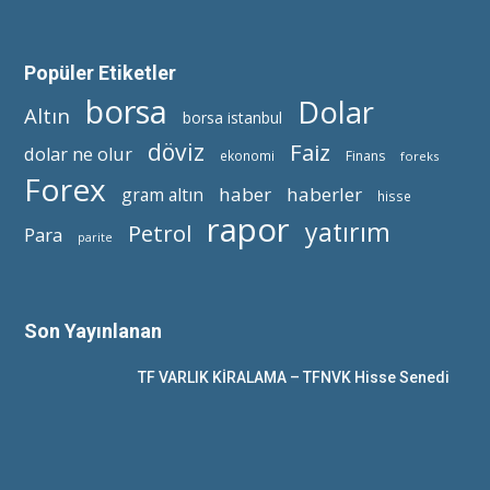
Popüler Etiketler
borsa
Dolar
Altın
borsa istanbul
döviz
Faiz
dolar ne olur
ekonomi
Finans
foreks
Forex
haber
haberler
gram altın
hisse
rapor
yatırım
Petrol
Para
parite
Son Yayınlanan
TF VARLIK KİRALAMA – TFNVK Hisse Senedi