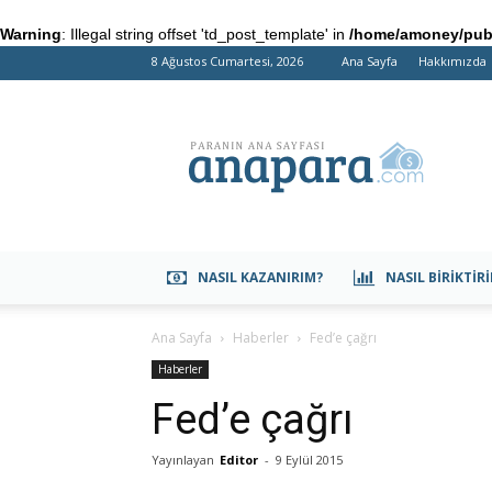
Warning
: Illegal string offset 'td_post_template' in
/home/amoney/publ
8 Ağustos Cumartesi, 2026
Ana Sayfa
Hakkımızda
anapara.com
NASIL KAZANIRIM?
NASIL BIRIKTIR
Ana Sayfa
Haberler
Fed’e çağrı
Haberler
Fed’e çağrı
Yayınlayan
Editor
-
9 Eylül 2015