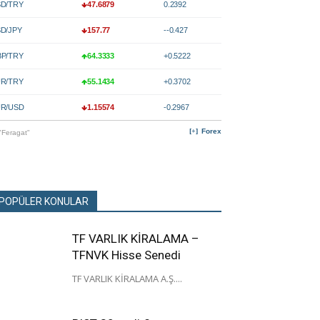
D/TRY
47.6879
0.2392
D/JPY
157.77
--0.427
P/TRY
64.3333
+0.5222
R/TRY
55.1434
+0.3702
R/USD
1.15574
-0.2967
Forex
"Feragat"
POPÜLER KONULAR
TF VARLIK KİRALAMA –
TFNVK Hisse Senedi
TF VARLIK KİRALAMA A.Ş....