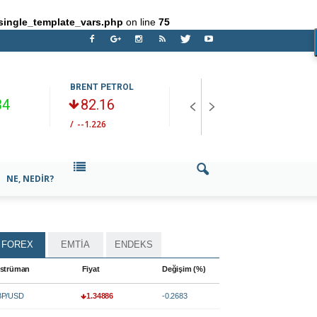
single_template_vars.php
on line
75
BRENT PETROL
ONS ALTIN
G
34
82.16
4341.78
/
--1.226
/
+2.3934
/
NE, NEDIR?
FOREX
EMTİA
ENDEKS
strüman
Fiyat
Değişim (%)
P/USD
1.34886
-0.2683