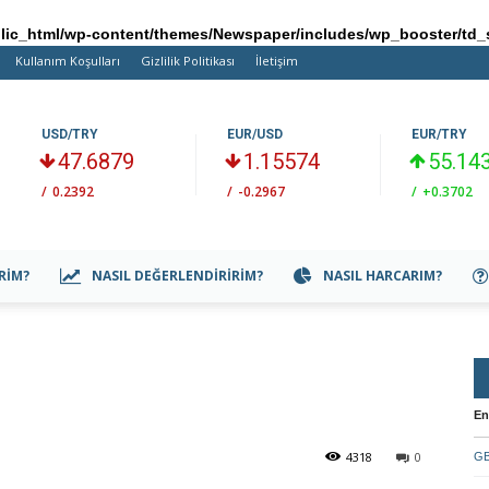
ic_html/wp-content/themes/Newspaper/includes/wp_booster/td_
Kullanım Koşulları
Gizlilik Politikası
İletişim
USD/TRY
EUR/USD
EUR/TRY
47.6879
1.15574
55.14
/
0.2392
/
-0.2967
/
+0.3702
IRIM?
NASIL DEĞERLENDIRIRIM?
NASIL HARCARIM?
En
4318
0
GB