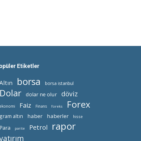
opüler Etiketler
borsa
Altın
borsa istanbul
Dolar
döviz
dolar ne olur
Forex
Faiz
ekonomi
Finans
foreks
haber
haberler
gram altın
hisse
rapor
Petrol
Para
parite
yatırım