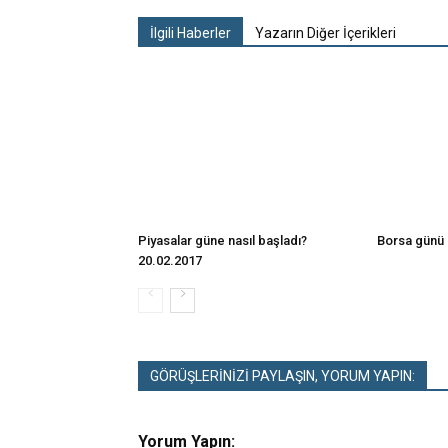
İlgili Haberler
Yazarın Diğer İçerikleri
Piyasalar güne nasıl başladı?
Borsa günü 
20.02.2017
GÖRÜŞLERİNİZİ PAYLAŞIN, YORUM YAPIN:
Yorum Yapın: