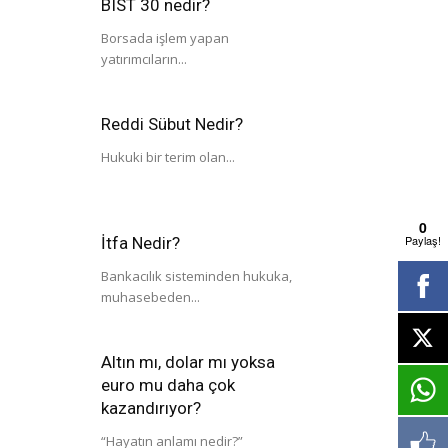
BIST 30 nedir?
Borsada işlem yapan
yatırımcıların...
Reddi Sübut Nedir?
Hukuki bir terim olan...
0
Paylaş!
İtfa Nedir?
Bankacılık sisteminden hukuka,
muhasebeden...
Altın mı, dolar mı yoksa
euro mu daha çok
kazandırıyor?
“Hayatın anlamı nedir?”