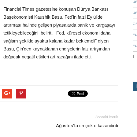
US
Financial Times gazetesine konuşan Dünya Bankası
US
Başekonomisti Kaushik Basu, Fed'in faizi Eylül'de
GB
artırması halinde gelişen piyasalarda panik ve kargaşayı
tetikleyebileceğini belirtti. "Fed, küresel ekonomi daha
EU
sağlam şekilde ayakta kalana kadar beklemeli" diyen
EU
Basu, Çin'den kaynaklanan endişelerin faiz artışından
doğacak negatif etkileri artıracağını ifade etti.
Sonraki İçerik
Ağustos’ta en çok o kazandırdı