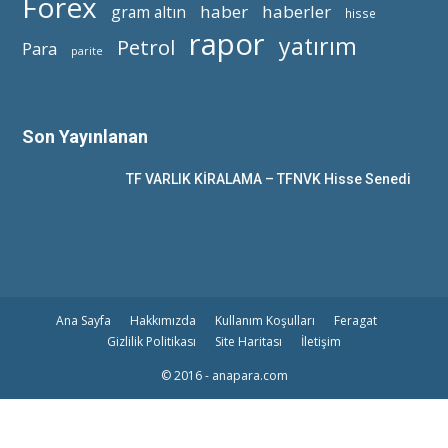
Forex
haber
haberler
gram altın
hisse
rapor
yatırım
Petrol
Para
parite
Son Yayınlanan
TF VARLIK KİRALAMA – TFNVK Hisse Senedi
Ana Sayfa
Hakkımızda
Kullanım Koşulları
Feragat
Gizlilik Politikası
Site Haritası
İletişim
© 2016 - anapara.com