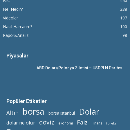
Bist
440
Ne, Nedir?
288
Videolar
197
Nasıl Harcarım?
100
Rapor&Analiz
98
Piyasalar
ABD Doları/Polonya Zilotisi – USDPLN Paritesi
Popüler Etiketler
borsa
Dolar
Altın
borsa istanbul
döviz
Faiz
dolar ne olur
ekonomi
Finans
foreks