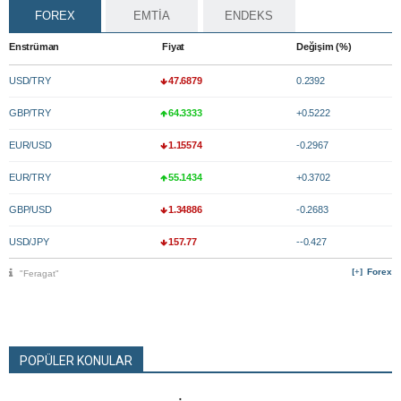
FOREX
EMTİA
ENDEKS
Enstrüman
Fiyat
Değişim (%)
USD/TRY
47.6879
0.2392
GBP/TRY
64.3333
+0.5222
EUR/USD
1.15574
-0.2967
EUR/TRY
55.1434
+0.3702
GBP/USD
1.34886
-0.2683
USD/JPY
157.77
--0.427
Forex
"Feragat"
POPÜLER KONULAR