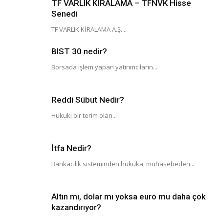
TF VARLIK KİRALAMA – TFNVK Hisse
Senedi
TF VARLIK KİRALAMA A.Ş....
BIST 30 nedir?
Borsada işlem yapan yatırımcıların...
Reddi Sübut Nedir?
Hukuki bir terim olan...
İtfa Nedir?
Bankacılık sisteminden hukuka, muhasebeden...
Altın mı, dolar mı yoksa euro mu daha çok
kazandırıyor?