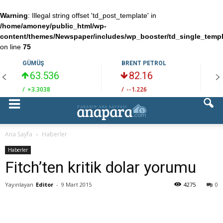
Warning
: Illegal string offset 'td_post_template' in
/home/amoney/public_html/wp-
content/themes/Newspaper/includes/wp_booster/td_single_temp
on line
75
GÜMÜŞ
BRENT PETROL
63.536
82.16
/
+3.3038
/
--1.226
/
Ana Sayfa
Haberler
Haberler
Fitch’ten kritik dolar yorumu
Yayınlayan
Editor
-
9 Mart 2015
4275
0