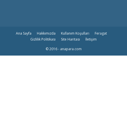
Ana Sayfa
Hakkımızda
Kullanım Koşulları
Feragat
Gizlilik Politikası
Site Haritası
İletişim
© 2016 - anapara.com