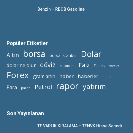
Benzin – RBOB Gasoline
Popüler Etiketler
borsa
Dolar
Altın
borsa istanbul
döviz
Faiz
dolar ne olur
ekonomi
Finans
foreks
Forex
haber
haberler
gram altın
hisse
rapor
yatırım
Petrol
Para
parite
Son Yayınlanan
TF VARLIK KİRALAMA – TFNVK Hisse Senedi