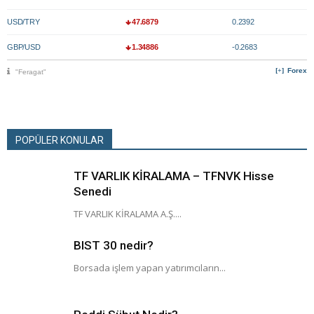
USD/TRY
47.6879
0.2392
GBP/USD
1.34886
-0.2683
Forex
"Feragat"
POPÜLER KONULAR
TF VARLIK KİRALAMA – TFNVK Hisse
Senedi
TF VARLIK KİRALAMA A.Ş....
BIST 30 nedir?
Borsada işlem yapan yatırımcıların...