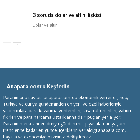
3 soruda dolar ve altın ilişkisi
Dolar ve altın...
Anapara.com’u Keşfedin
Paranın ana sayfası anapara.com ’da ekonomik veriler dışında,
Türkiye ve dünya gündeminden en yeni ve özel haberleriyle
yatırımcılara
para kazanma
yöntemleri, tasarruf önerileri, yatırım
fikirleri ve para harcama ustalıklarına dair ipuçları yer alıyor.
Paranın merkezinden dünya gündemine, piyasalardan yaşam
trendlerine kadar en güncel içeriklerin yer aldığı anapara.com,
hayata ve ekonomiye bakışınızı değiştirecek…