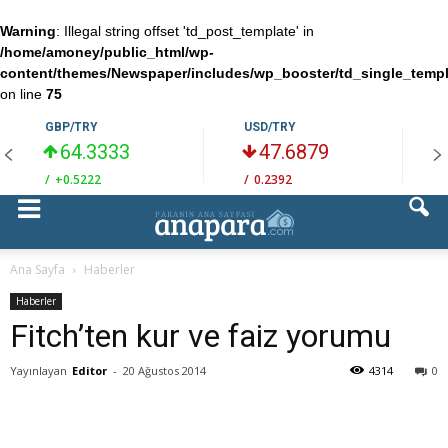
Warning
: Illegal string offset 'td_post_template' in
/home/amoney/public_html/wp-
content/themes/Newspaper/includes/wp_booster/td_single_temp
on line
75
GBP/TRY
USD/TRY
64.3333
47.6879
/
+0.5222
/
0.2392
/
Ana Sayfa
Haberler
Haberler
Fitch’ten kur ve faiz yorumu
Yayınlayan
Editor
-
20 Ağustos 2014
4314
0