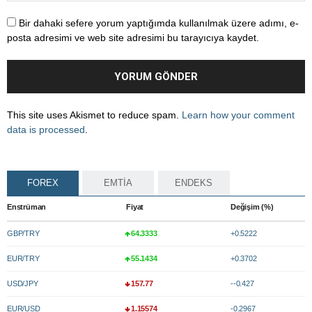
Bir dahaki sefere yorum yaptığımda kullanılmak üzere adımı, e-
posta adresimi ve web site adresimi bu tarayıcıya kaydet.
This site uses Akismet to reduce spam.
Learn how your comment
data is processed
.
FOREX
EMTİA
ENDEKS
Enstrüman
Fiyat
Değişim (%)
GBP/TRY
64.3333
+0.5222
EUR/TRY
55.1434
+0.3702
USD/JPY
157.77
--0.427
EUR/USD
1.15574
-0.2967