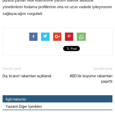
piyasa şartları elde edilmesine yardım ederek altulusal
yönetimlerin fonlama profillerinin orta ve uzun vadede iyileşmesini
sağlayacağını vurguladı
Önceki İçerik
Sonraki İçerik
Dış ticaret rakamları açıklandı
ABD’de büyüme rakamları
şaşırttı
İlgili Haberler
Yazarın Diğer İçerikleri