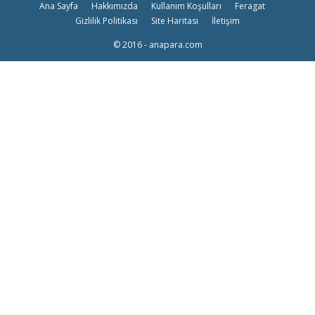
Ana Sayfa
Hakkımızda
Kullanım Koşulları
Feragat
Gizlilik Politikası
Site Haritası
İletişim
© 2016 - anapara.com