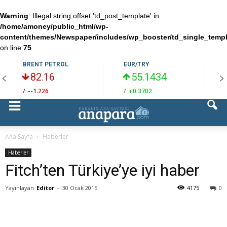
Warning
: Illegal string offset 'td_post_template' in
/home/amoney/public_html/wp-
content/themes/Newspaper/includes/wp_booster/td_single_temp
on line
75
BRENT PETROL
EUR/TRY
82.16
55.1434
/
--1.226
/
+0.3702
/
Ana Sayfa
Haberler
Haberler
Fitch’ten Türkiye’ye iyi haber
Yayınlayan
Editor
-
30 Ocak 2015
4175
0