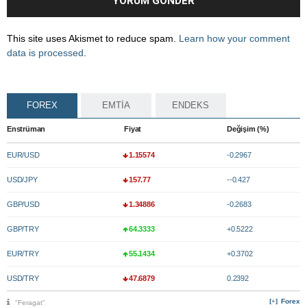
This site uses Akismet to reduce spam.
Learn how your comment
data is processed
.
FOREX
EMTİA
ENDEKS
Enstrüman
Fiyat
Değişim (%)
EUR/USD
1.15574
-0.2967
USD/JPY
157.77
--0.427
GBP/USD
1.34886
-0.2683
GBP/TRY
64.3333
+0.5222
EUR/TRY
55.1434
+0.3702
USD/TRY
47.6879
0.2392
Forex
"Feragat"