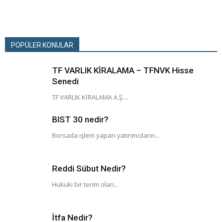
POPÜLER KONULAR
TF VARLIK KİRALAMA – TFNVK Hisse
Senedi
TF VARLIK KİRALAMA A.Ş....
BIST 30 nedir?
Borsada işlem yapan yatırımcıların...
Reddi Sübut Nedir?
Hukuki bir terim olan...
İtfa Nedir?