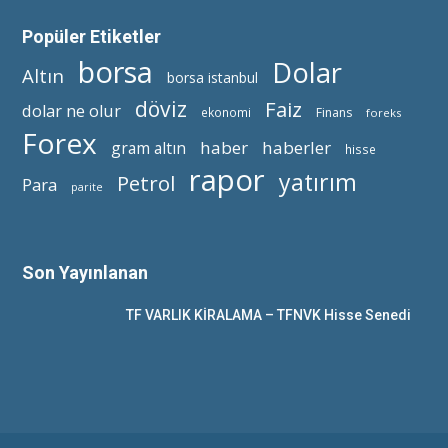
Popüler Etiketler
borsa
Dolar
Altın
borsa istanbul
döviz
Faiz
dolar ne olur
ekonomi
Finans
foreks
Forex
haber
haberler
gram altın
hisse
rapor
yatırım
Petrol
Para
parite
Son Yayınlanan
TF VARLIK KİRALAMA – TFNVK Hisse Senedi