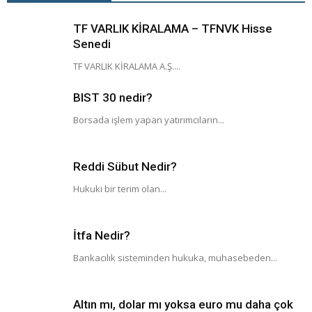
TF VARLIK KİRALAMA – TFNVK Hisse
Senedi
TF VARLIK KİRALAMA A.Ş....
BIST 30 nedir?
Borsada işlem yapan yatırımcıların...
Reddi Sübut Nedir?
Hukuki bir terim olan...
İtfa Nedir?
Bankacılık sisteminden hukuka, muhasebeden...
Altın mı, dolar mı yoksa euro mu daha çok