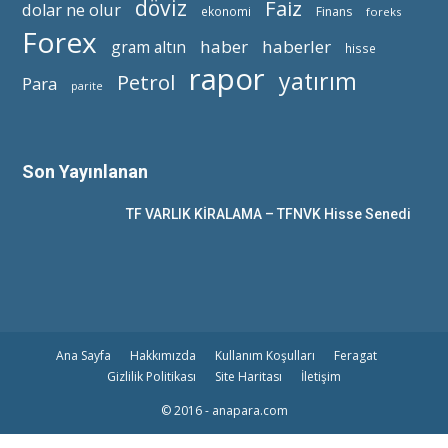
döviz
Faiz
dolar ne olur
ekonomi
Finans
foreks
Forex
haber
haberler
gram altın
hisse
rapor
yatırım
Petrol
Para
parite
Son Yayınlanan
TF VARLIK KİRALAMA – TFNVK Hisse Senedi
Ana Sayfa
Hakkımızda
Kullanım Koşulları
Feragat
Gizlilik Politikası
Site Haritası
İletişim
© 2016 - anapara.com