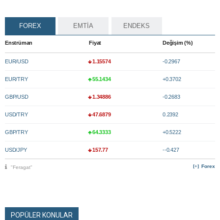
FOREX
EMTİA
ENDEKS
Enstrüman
Fiyat
Değişim (%)
EUR/USD
1.15574
-0.2967
EUR/TRY
55.1434
+0.3702
GBP/USD
1.34886
-0.2683
USD/TRY
47.6879
0.2392
GBP/TRY
64.3333
+0.5222
USD/JPY
157.77
--0.427
Forex
"Feragat"
POPÜLER KONULAR