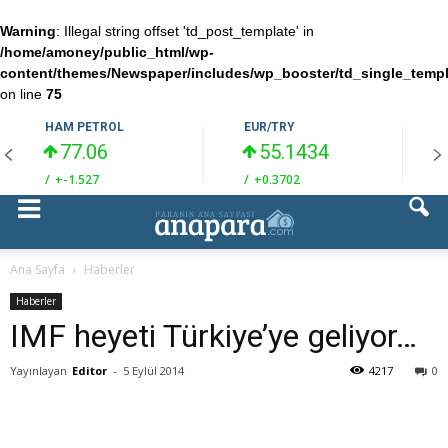
Warning
: Illegal string offset 'td_post_template' in
/home/amoney/public_html/wp-
content/themes/Newspaper/includes/wp_booster/td_single_temp
on line
75
HAM PETROL
EUR/TRY
77.06
55.1434
/
+-1.527
/
+0.3702
/
Ana Sayfa
Haberler
Haberler
IMF heyeti Türkiye’ye geliyor…
Yayınlayan
Editor
-
5 Eylül 2014
4217
0