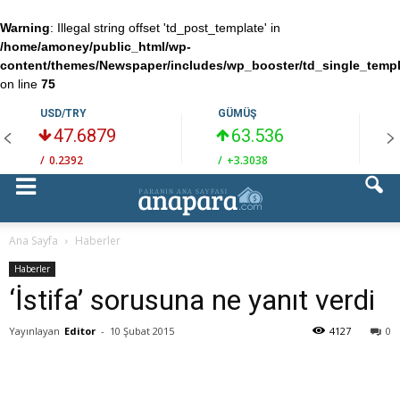
Warning
: Illegal string offset 'td_post_template' in
/home/amoney/public_html/wp-
content/themes/Newspaper/includes/wp_booster/td_single_temp
on line
75
USD/TRY
GÜMÜŞ
47.6879
63.536
/
0.2392
/
+3.3038
/
Ana Sayfa
Haberler
Haberler
‘İstifa’ sorusuna ne yanıt verdi
Yayınlayan
Editor
-
10 Şubat 2015
4127
0