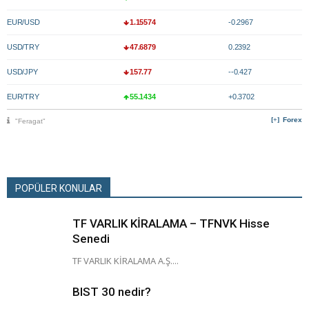
EUR/USD
1.15574
-0.2967
USD/TRY
47.6879
0.2392
USD/JPY
157.77
--0.427
EUR/TRY
55.1434
+0.3702
Forex
"Feragat"
POPÜLER KONULAR
TF VARLIK KİRALAMA – TFNVK Hisse
Senedi
TF VARLIK KİRALAMA A.Ş....
BIST 30 nedir?