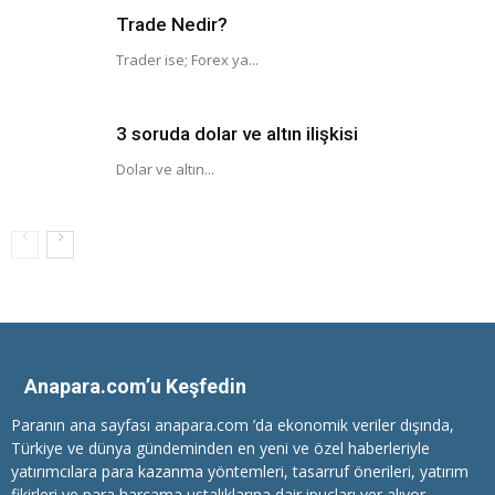
Trade Nedir?
Trader ise; Forex ya...
3 soruda dolar ve altın ilişkisi
Dolar ve altın...
Anapara.com’u Keşfedin
Paranın ana sayfası anapara.com ’da ekonomik veriler dışında,
Türkiye ve dünya gündeminden en yeni ve özel haberleriyle
yatırımcılara
para kazanma
yöntemleri, tasarruf önerileri, yatırım
fikirleri ve para harcama ustalıklarına dair ipuçları yer alıyor.