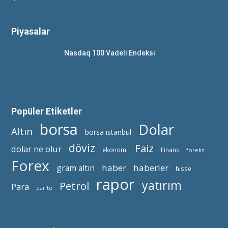
Piyasalar
Nasdaq 100 Vadeli Endeksi
Popüler Etiketler
borsa
Dolar
Altın
borsa istanbul
döviz
Faiz
dolar ne olur
ekonomi
Finans
foreks
Forex
haber
haberler
gram altın
hisse
rapor
yatırım
Petrol
Para
parite