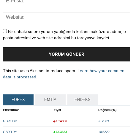
Bir dahaki sefere yorum yaptığımda kullanılmak üzere adımı, e-
posta adresimi ve web site adresimi bu tarayıcıya kaydet.
This site uses Akismet to reduce spam.
Learn how your comment
data is processed
.
FOREX
EMTİA
ENDEKS
Enstrüman
Fiyat
Değişim (%)
GBP/USD
1.34886
-0.2683
GBP/TRY
64.3333
+0.5222