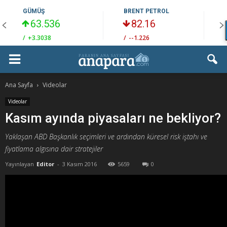
GÜMÜŞ
BRENT PETROL
63.536
82.16
/
+3.3038
/
--1.226
/
Ana Sayfa
Videolar
Videolar
Kasım ayında piyasaları ne bekliyor?
Yaklaşan ABD Başkanlık seçimleri ve ardından küresel risk iştahı ve
fiyatlama algısına dair stratejiler
Yayınlayan
Editor
-
3 Kasım 2016
5659
0