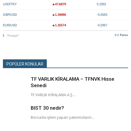
USD/TRY
47.6879
0.2392
GBP/USD
1.34886
-0.2683
EUR/USD
1.15574
-0.2967
Forex
"Feragat"
POPÜLER KONULAR
TF VARLIK KİRALAMA – TFNVK Hisse
Senedi
TF VARLIK KİRALAMA A.Ş....
BIST 30 nedir?
Borsada işlem yapan yatırımcıların...