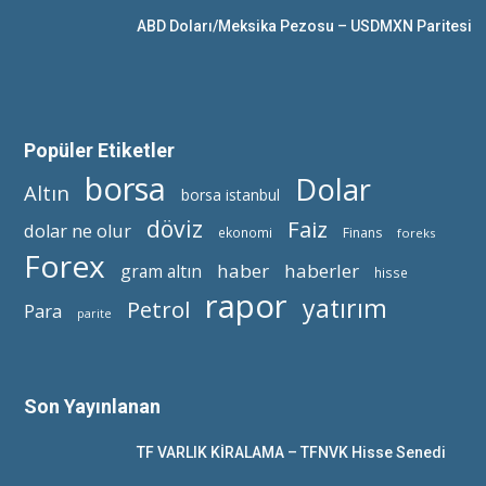
ABD Doları/Meksika Pezosu – USDMXN Paritesi
Popüler Etiketler
borsa
Dolar
Altın
borsa istanbul
döviz
Faiz
dolar ne olur
ekonomi
Finans
foreks
Forex
haber
haberler
gram altın
hisse
rapor
yatırım
Petrol
Para
parite
Son Yayınlanan
TF VARLIK KİRALAMA – TFNVK Hisse Senedi