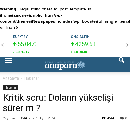
Warning
: Illegal string offset 'td_post_template' in
/home/amoney/public_html/wp-
content/themes/Newspaper/includes/wp_booster/td_single_temp
on line
75
EUR/TRY
ONS ALTIN
55.0473
4259.53
/
+0.1617
/
+0.3040
/
Ana Sayfa
Haberler
Haberler
Kritik soru: Doların yükselişi
sürer mi?
Yayınlayan
Editor
-
15 Eylül 2014
4644
0