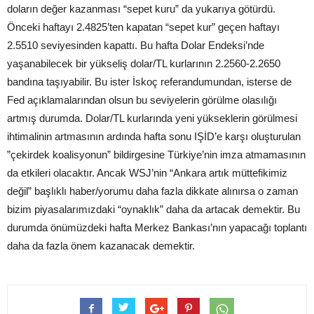
doların değer kazanması “sepet kuru” da yukarıya götürdü.
Önceki haftayı 2.4825’ten kapatan “sepet kur” geçen haftayı
2.5510 seviyesinden kapattı. Bu hafta Dolar Endeksi’nde
yaşanabilecek bir yükseliş dolar/TL kurlarının 2.2560-2.2650
bandına taşıyabilir. Bu ister İskoç referandumundan, isterse de
Fed açıklamalarından olsun bu seviyelerin görülme olasılığı
artmış durumda. Dolar/TL kurlarında yeni yükseklerin görülmesi
ihtimalinin artmasının ardında hafta sonu IŞİD’e karşı oluşturulan
”çekirdek koalisyonun” bildirgesine Türkiye’nin imza atmamasının
da etkileri olacaktır. Ancak WSJ’nin “Ankara artık müttefikimiz
değil” başlıklı haber/yorumu daha fazla dikkate alınırsa o zaman
bizim piyasalarımızdaki “oynaklık” daha da artacak demektir. Bu
durumda önümüzdeki hafta Merkez Bankası’nın yapacağı toplantı
daha da fazla önem kazanacak demektir.