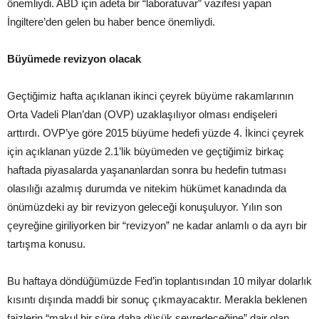
önemliydi. ABD için adeta bir “laboratuvar” vazifesi yapan
İngiltere’den gelen bu haber bence önemliydi.
Büyümede revizyon olacak
Geçtiğimiz hafta açıklanan ikinci çeyrek büyüme rakamlarının
Orta Vadeli Plan’dan (OVP) uzaklaşılıyor olması endişeleri
arttırdı. OVP’ye göre 2015 büyüme hedefi yüzde 4. İkinci çeyrek
için açıklanan yüzde 2.1’lik büyümeden ve geçtiğimiz birkaç
haftada piyasalarda yaşananlardan sonra bu hedefin tutması
olasılığı azalmış durumda ve nitekim hükümet kanadında da
önümüzdeki ay bir revizyon geleceği konuşuluyor. Yılın son
çeyreğine giriliyorken bir “revizyon” ne kadar anlamlı o da ayrı bir
tartışma konusu.
Bu haftaya döndüğümüzde Fed’in toplantısından 10 milyar dolarlık
kısıntı dışında maddi bir sonuç çıkmayacaktır. Merakla beklenen
faizlerin “makul bir süre daha düşük seyredeceğine” dair olan