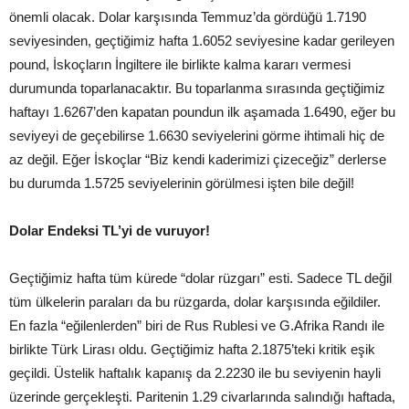
önemli olacak. Dolar karşısında Temmuz’da gördüğü 1.7190
seviyesinden, geçtiğimiz hafta 1.6052 seviyesine kadar gerileyen
pound, İskoçların İngiltere ile birlikte kalma kararı vermesi
durumunda toparlanacaktır. Bu toparlanma sırasında geçtiğimiz
haftayı 1.6267’den kapatan poundun ilk aşamada 1.6490, eğer bu
seviyeyi de geçebilirse 1.6630 seviyelerini görme ihtimali hiç de
az değil. Eğer İskoçlar “Biz kendi kaderimizi çizeceğiz” derlerse
bu durumda 1.5725 seviyelerinin görülmesi işten bile değil!
Dolar Endeksi TL’yi de vuruyor!
Geçtiğimiz hafta tüm kürede “dolar rüzgarı” esti. Sadece TL değil
tüm ülkelerin paraları da bu rüzgarda, dolar karşısında eğildiler.
En fazla “eğilenlerden” biri de Rus Rublesi ve G.Afrika Randı ile
birlikte Türk Lirası oldu. Geçtiğimiz hafta 2.1875’teki kritik eşik
geçildi. Üstelik haftalık kapanış da 2.2230 ile bu seviyenin hayli
üzerinde gerçekleşti. Paritenin 1.29 civarlarında salındığı haftada,