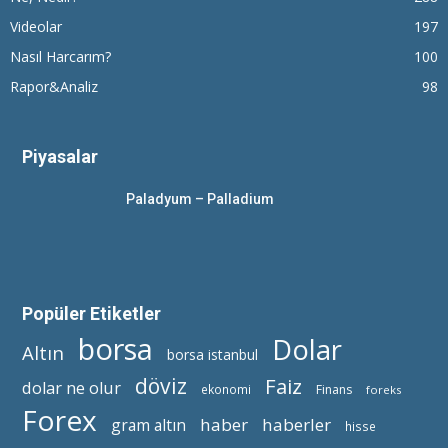
Videolar
197
Nasıl Harcarım?
100
Rapor&Analiz
98
Piyasalar
Paladyum – Palladium
Popüler Etiketler
borsa
Dolar
Altın
borsa istanbul
döviz
Faiz
dolar ne olur
ekonomi
Finans
foreks
Forex
haber
haberler
gram altın
hisse