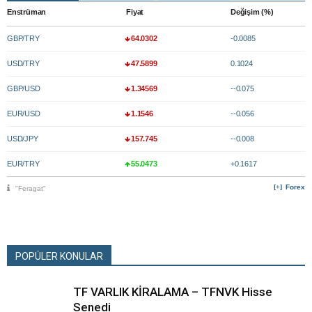
Enstrüman
Fiyat
Değişim (%)
GBP/TRY
64.0302
-0.0085
USD/TRY
47.5899
0.1024
GBP/USD
1.34569
--0.075
EUR/USD
1.1546
--0.056
USD/JPY
157.745
--0.008
EUR/TRY
55.0473
+0.1617
Forex
"Feragat"
POPÜLER KONULAR
TF VARLIK KİRALAMA – TFNVK Hisse
Senedi