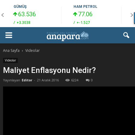
GÜMÜŞ
HAM PETROL
63.536
77.06
/
+3.3038
/
+-1.527
/
Ana Sayfa
Videolar
Videolar
Maliyet Enflasyonu Nedir?
Yayınlayan
Editor
-
21 Aralık 2016
6224
0