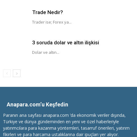
Trade Nedir?
Trader ise; Forex ya...
3 soruda dolar ve altın ilişkisi
Dolar ve altın...
Anapara.com’u Keşfedin
Paranın ana sayfası anapara.com ’da ekonomik veriler dışında,
Türkiye ve dünya gündeminden en yeni ve özel haberleriyle
yatırımcılara
para kazanma
yöntemleri, tasarruf önerileri, yatırım
fikirleri ve para harcama ustalıklarına dair ipuçları yer alıyor.