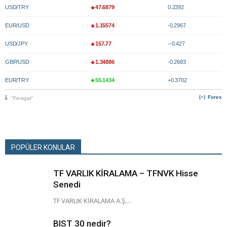
USD/TRY
47.6879
0.2392
EUR/USD
1.15574
-0.2967
USD/JPY
157.77
--0.427
GBP/USD
1.34886
-0.2683
EUR/TRY
55.1434
+0.3702
Forex
"Feragat"
POPÜLER KONULAR
TF VARLIK KİRALAMA – TFNVK Hisse
Senedi
TF VARLIK KİRALAMA A.Ş....
BIST 30 nedir?