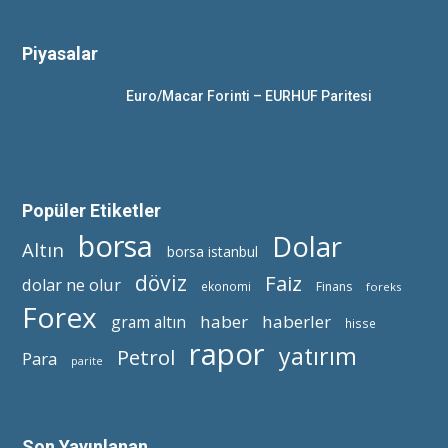
Piyasalar
Euro/Macar Forinti – EURHUF Paritesi
Popüler Etiketler
borsa
Dolar
Altın
borsa istanbul
döviz
Faiz
dolar ne olur
ekonomi
Finans
foreks
Forex
haber
haberler
gram altın
hisse
rapor
yatırım
Petrol
Para
parite
Son Yayınlanan