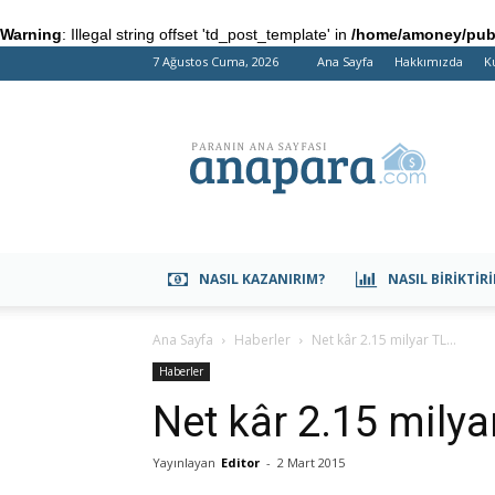
Warning
: Illegal string offset 'td_post_template' in
/home/amoney/publ
7 Ağustos Cuma, 2026
Ana Sayfa
Hakkımızda
K
anapara.com
NASIL KAZANIRIM?
NASIL BIRIKTIR
Ana Sayfa
Haberler
Net kâr 2.15 milyar TL…
Haberler
Net kâr 2.15 milya
Yayınlayan
Editor
-
2 Mart 2015