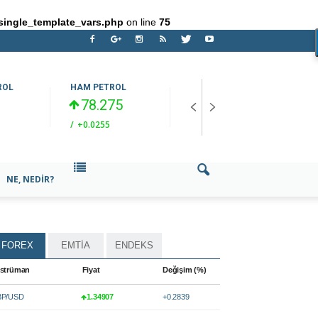
single_template_vars.php
on line
75
ROL
HAM PETROL
EUR/TRY
O
78.275
55.1621
/
+0.0255
/
+0.4042
/
NE, NEDIR?
FOREX
EMTİA
ENDEKS
strüman
Fiyat
Değişim (%)
P/USD
1.34907
+0.2839