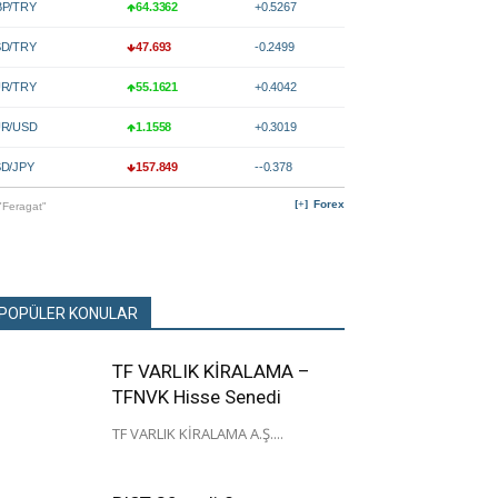
P/TRY
64.3362
+0.5267
D/TRY
47.693
-0.2499
R/TRY
55.1621
+0.4042
R/USD
1.1558
+0.3019
D/JPY
157.849
--0.378
Forex
"Feragat"
POPÜLER KONULAR
TF VARLIK KİRALAMA –
TFNVK Hisse Senedi
TF VARLIK KİRALAMA A.Ş....