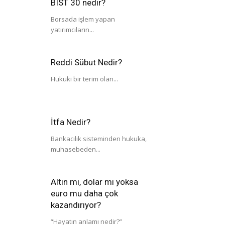
BIST 30 nedir?
Borsada işlem yapan
yatırımcıların...
Reddi Sübut Nedir?
Hukuki bir terim olan...
İtfa Nedir?
Bankacılık sisteminden hukuka,
muhasebeden...
Altın mı, dolar mı yoksa
euro mu daha çok
kazandırıyor?
“Hayatın anlamı nedir?”