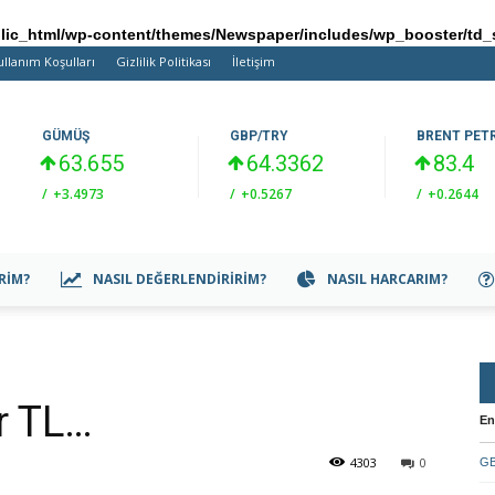
ic_html/wp-content/themes/Newspaper/includes/wp_booster/td_
ullanım Koşulları
Gizlilik Politikası
İletişim
GÜMÜŞ
GBP/TRY
BRENT PET
63.655
64.3362
83.4
/
+3.4973
/
+0.5267
/
+0.2644
IRIM?
NASIL DEĞERLENDIRIRIM?
NASIL HARCARIM?
r TL…
En
4303
0
GB