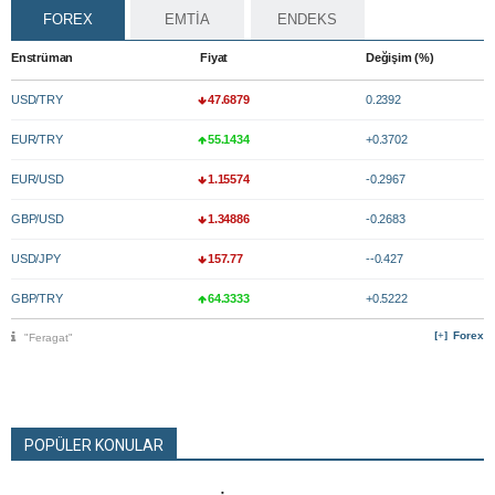
FOREX
EMTİA
ENDEKS
Enstrüman
Fiyat
Değişim (%)
USD/TRY
47.6879
0.2392
EUR/TRY
55.1434
+0.3702
EUR/USD
1.15574
-0.2967
GBP/USD
1.34886
-0.2683
USD/JPY
157.77
--0.427
GBP/TRY
64.3333
+0.5222
Forex
"Feragat"
POPÜLER KONULAR