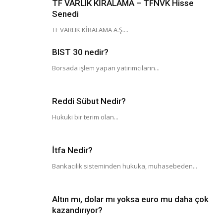
TF VARLIK KİRALAMA – TFNVK Hisse
Senedi
TF VARLIK KİRALAMA A.Ş....
BIST 30 nedir?
Borsada işlem yapan yatırımcıların...
Reddi Sübut Nedir?
Hukuki bir terim olan...
İtfa Nedir?
Bankacılık sisteminden hukuka, muhasebeden...
Altın mı, dolar mı yoksa euro mu daha çok
kazandırıyor?