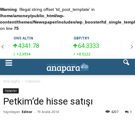
Warning
: Illegal string offset 'td_post_template' in
/home/amoney/public_html/wp-
content/themes/Newspaper/includes/wp_booster/td_single_temp
on line
75
ONS ALTIN
GBP/TRY
4341.78
64.3333
/
+2.3934
/
+0.5222
/
Ana Sayfa
Haberler
Haberler
Petkim’de hisse satışı
Yayınlayan
Editor
-
19 Aralık 2014
4207
0