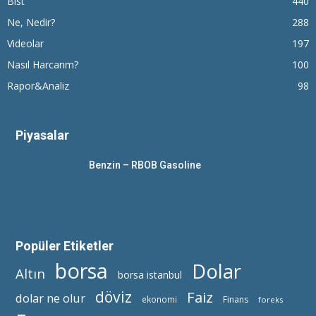
Bist
440
Ne, Nedir?
288
Videolar
197
Nasıl Harcarım?
100
Rapor&Analiz
98
Piyasalar
Benzin – RBOB Gasoline
Popüler Etiketler
borsa
Dolar
Altın
borsa istanbul
döviz
Faiz
dolar ne olur
ekonomi
Finans
foreks