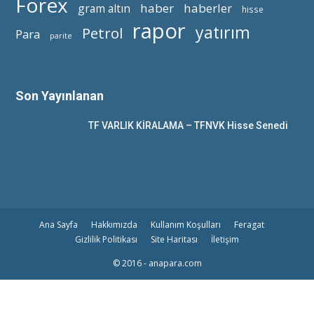
Forex
haber
haberler
gram altın
hisse
rapor
yatırım
Petrol
Para
parite
Son Yayınlanan
TF VARLIK KİRALAMA – TFNVK Hisse Senedi
Ana Sayfa
Hakkımızda
Kullanım Koşulları
Feragat
Gizlilik Politikası
Site Haritası
İletişim
© 2016 - anapara.com