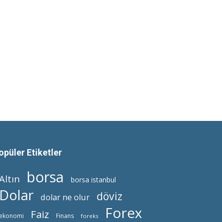
opüler Etiketler
borsa
Altın
borsa istanbul
Dolar
döviz
dolar ne olur
Forex
Faiz
ekonomi
Finans
foreks