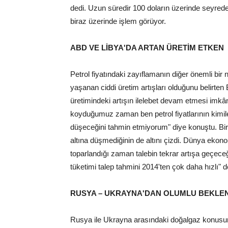
dedi. Uzun süredir 100 doların üzerinde seyreden
biraz üzerinde işlem görüyor.
ABD VE LİBYA'DA ARTAN ÜRETİM ETKEN
Petrol fiyatındaki zayıflamanın diğer önemli bir
yaşanan ciddi üretim artışları olduğunu belirten 
üretimindeki artışın ilelebet devam etmesi imkân
koyduğumuz zaman ben petrol fiyatlarının kimiler
düşeceğini tahmin etmiyorum" diye konuştu. Birol
altına düşmediğinin de altını çizdi. Dünya ekono
toparlandığı zaman talebin tekrar artışa geçeceğ
tüketimi talep tahmini 2014'ten çok daha hızlı" d
RUSYA – UKRAYNA'DAN OLUMLU BEKLEN
Rusya ile Ukrayna arasındaki doğalgaz konusunda