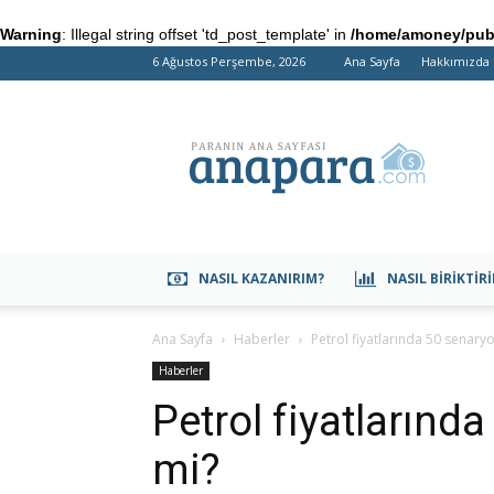
Warning
: Illegal string offset 'td_post_template' in
/home/amoney/publ
6 Ağustos Perşembe, 2026
Ana Sayfa
Hakkımızda
anapara.com
NASIL KAZANIRIM?
NASIL BIRIKTIR
Ana Sayfa
Haberler
Petrol fiyatlarında 50 senary
Haberler
Petrol fiyatlarınd
mi?