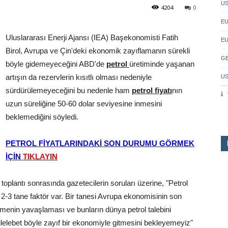
US
4204
0
EU
Uluslararası Enerji Ajansı (IEA) Başekonomisti Fatih
EU
Birol, Avrupa ve Çin'deki ekonomik zayıflamanın sürekli
GB
böyle gidemeyeceğini ABD'de
petrol
üretiminde yaşanan
artışın da rezervlerin kısıtlı olması nedeniyle
US
sürdürülemeyeceğini bu nedenle ham
petrol fiyatı
nın
uzun süreliğine 50-60 dolar seviyesine inmesini
beklemediğini söyledi.
PETROL FİYATLARINDAKİ SON DURUMU GÖRMEK
İÇİN
TIKLAYIN
toplantı sonrasında gazetecilerin soruları üzerine, "Petrol
a 2-3 tane faktör var. Bir tanesi Avrupa ekonomisinin son
enin yavaşlaması ve bunların dünya petrol talebini
ilelebet böyle zayıf bir ekonomiyle gitmesini bekleyemeyiz"