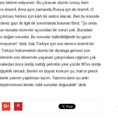
ğını tahmin ediyorum. Bu çıkacak olumlu sonuç hem
rece önemli. Ama aynı zamanda Rusya için de önemli. O
kması herkes için kârlı bir netice olacak. Ben bu konuda
Akdeniz gazı ile ilgili de yorumlarda bulunan Birol, "Şu anda
an burada rezervler açısından bir sorun yok. Buradaki
 doğan sorunlar. Bu sorunlar halledildiğinde bu gazın
rmüyorum" dedi. Irak Türkiye için son derece önemli bir
le Türkiye hükümetinin olumlu bir diyaloga girmesi son
l üretiminin son dönemde yaşanan çatışmalara rağmen çok
şmalardan önce üretip sattığı petrolün yine yüzde 90'ını üretip
işiklik olmadı. Benim en büyük korkum şu; Irak'ın petrol
olarlık yatırım yapılması lazım. Yatırımcıların şu anki
eştirmemesi ileride ciddi sorunlar doğurabilir" dedi.