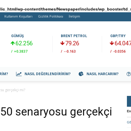
ic_html/wp-content/themes/Newspaper/includes/wp_booster/td_
Kullanım Koşulları
Gizlilik Politikası
İletişim
GÜMÜŞ
BRENT PETROL
GBP/TRY
62.256
79.26
64.04
/
+0.3837
/
--0.163
/
-0.0356
IRIM?
NASIL DEĞERLENDIRIRIM?
NASIL HARCARIM?
osu gerçekçi mi?
a 50 senaryosu gerçekçi
En
GB