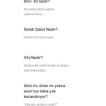
BIST 30 nedir?
Borsada işlem yapan
yatırımcıların...
Reddi Sübut Nedir?
Hukuki bir terim olan...
İtfa Nedir?
Bankacılık sisteminden hukuka,
muhasebeden...
Altın mı, dolar mı yoksa
euro mu daha çok
kazandırıyor?
“Hayatın anlamı nedir?”