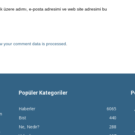
k üzere adımı, e-posta adresimi ve web site adresimi bu
w your comment data is processed
.
Popüler Kategoriler
P
Haberler
6065
en
Bist
440
Ne, Nedir?
288
r