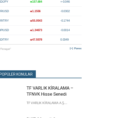
D/JPY
157.684
+-0.046
R/USD
1.1556
-0.0302
R/TRY
55.0543
-0.1744
P/USD
1.34673
-0.0014
D/TRY
47.5578
0.0349
Forex
"Feragat"
POPÜLER KONULAR
TF VARLIK KİRALAMA –
TFNVK Hisse Senedi
TF VARLIK KİRALAMA A.Ş....