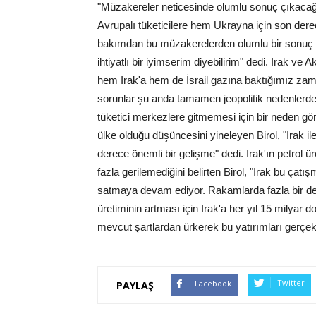
"Müzakereler neticesinde olumlu sonuç çıkaca
Avrupalı tüketicilere hem Ukrayna için son de
bakımdan bu müzakerelerden olumlu bir sonuç çı
ihtiyatlı bir iyimserim diyebilirim" dedi. Irak ve 
hem Irak'a hem de İsrail gazına baktığımız zam
sorunlar şu anda tamamen jeopolitik nedenlerden
tüketici merkezlere gitmemesi için bir neden gö
ülke olduğu düşüncesini yineleyen Birol, "Irak i
derece önemli bir gelişme" dedi. Irak'ın petro
fazla gerilemediğini belirten Birol, "Irak bu çatı
satmaya devam ediyor. Rakamlarda fazla bir değ
üretiminin artması için Irak'a her yıl 15 milyar d
mevcut şartlardan ürkerek bu yatırımları gerçekl
Twitter
Facebook
PAYLAŞ