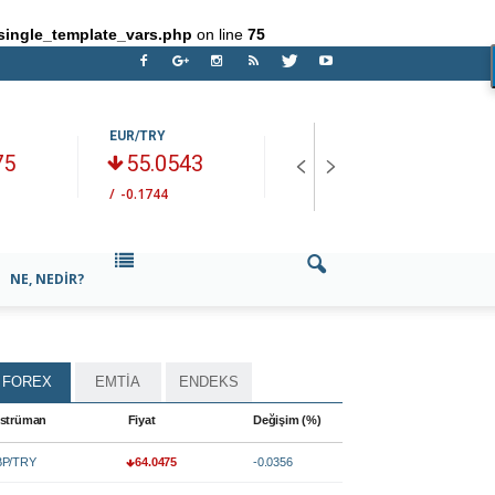
single_template_vars.php
on line
75
EUR/TRY
HAM PETROL
E
75
55.0543
74.915
/
-0.1744
/
+-0.153
/
NE, NEDIR?
FOREX
EMTİA
ENDEKS
strüman
Fiyat
Değişim (%)
P/TRY
64.0475
-0.0356