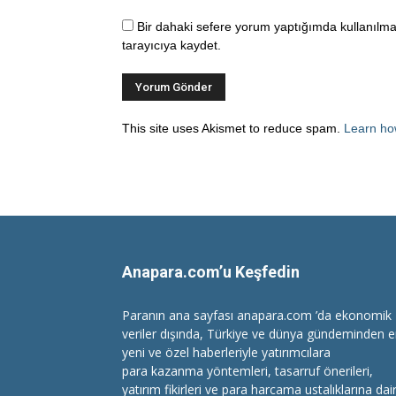
Bir dahaki sefere yorum yaptığımda kullanılma
tarayıcıya kaydet.
This site uses Akismet to reduce spam.
Learn ho
Anapara.com’u Keşfedin
Paranın ana sayfası anapara.com ’da ekonomik
veriler dışında, Türkiye ve dünya gündeminden 
yeni ve özel haberleriyle yatırımcılara
para kazanma
yöntemleri, tasarruf önerileri,
yatırım fikirleri ve para harcama ustalıklarına dai