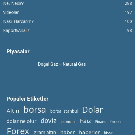
Ne, Nedir?
288
Videolar
197
Nasıl Harcarım?
100
Rapor&Analiz
98
Piyasalar
Doğal Gaz – Natural Gas
Popüler Etiketler
borsa
Dolar
Altın
borsa istanbul
döviz
Faiz
dolar ne olur
ekonomi
Finans
foreks
Forex
haber
haberler
gram altın
hisse