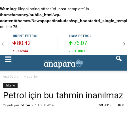
Warning
: Illegal string offset 'td_post_template' in
/home/amoney/public_html/wp-
content/themes/Newspaper/includes/wp_booster/td_single_temp
on line
75
BRENT PETROL
HAM PETROL
80.42
76.07
/
-1.6944
/
+1.3861
/
Ana Sayfa
Haberler
Haberler
Petrol için bu tahmin inanılmaz
Yayınlayan
Editor
-
1 Aralık 2014
4318
0