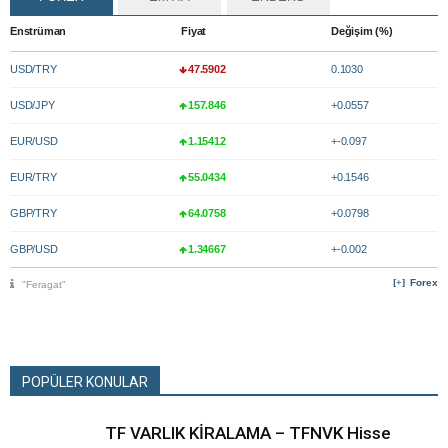
Enstrüman
Fiyat
Değişim (%)
USD/TRY
47.5902
0.1030
USD/JPY
157.846
+0.0557
EUR/USD
1.15412
+-0.097
EUR/TRY
55.0434
+0.1546
GBP/TRY
64.0758
+0.0798
GBP/USD
1.34667
+-0.002
Forex
"Feragat"
POPÜLER KONULAR
TF VARLIK KİRALAMA – TFNVK Hisse