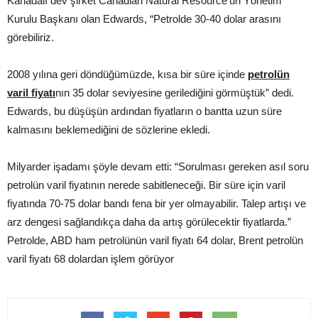
Kanadalı dev şirket Canadian Natural Resource’un Yönetim
Kurulu Başkanı olan Edwards, “Petrolde 30-40 dolar arasını
görebiliriz.
2008 yılına geri döndüğümüzde, kısa bir süre içinde
petrolün
varil fiyatı
nın 35 dolar seviyesine gerilediğini görmüştük” dedi.
Edwards, bu düşüşün ardından fiyatların o bantta uzun süre
kalmasını beklemediğini de sözlerine ekledi.
Milyarder işadamı şöyle devam etti: “Sorulması gereken asıl soru
petrolün varil fiyatının nerede sabitleneceği. Bir süre için varil
fiyatında 70-75 dolar bandı fena bir yer olmayabilir. Talep artışı ve
arz dengesi sağlandıkça daha da artış görülecektir fiyatlarda.”
Petrolde, ABD ham petrolünün varil fiyatı 64 dolar, Brent petrolün
varil fiyatı 68 dolardan işlem görüyor