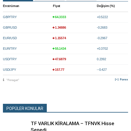
Enstrüman
Fiyat
Değişim (%)
GBP/TRY
64.3333
+0.5222
GBP/USD
1.34886
-0.2683
EUR/USD
1.15574
-0.2967
EUR/TRY
55.1434
+0.3702
USD/TRY
47.6879
0.2392
USD/JPY
157.77
--0.427
Forex
"Feragat"
POPÜLER KONULAR
TF VARLIK KİRALAMA – TFNVK Hisse
Senedi