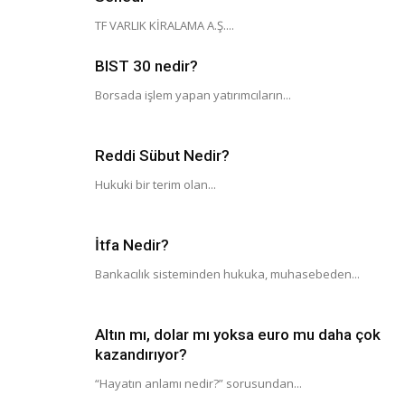
TF VARLIK KİRALAMA A.Ş....
BIST 30 nedir?
Borsada işlem yapan yatırımcıların...
Reddi Sübut Nedir?
Hukuki bir terim olan...
İtfa Nedir?
Bankacılık sisteminden hukuka, muhasebeden...
Altın mı, dolar mı yoksa euro mu daha çok
kazandırıyor?
“Hayatın anlamı nedir?” sorusundan...