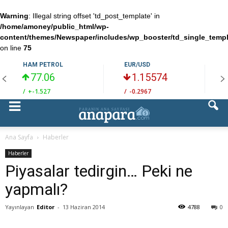
Warning
: Illegal string offset 'td_post_template' in
/home/amoney/public_html/wp-
content/themes/Newspaper/includes/wp_booster/td_single_temp
on line
75
HAM PETROL
EUR/USD
77.06
1.15574
/
+-1.527
/
-0.2967
/
Ana Sayfa
Haberler
Haberler
Piyasalar tedirgin… Peki ne
yapmalı?
Yayınlayan
Editor
-
13 Haziran 2014
4788
0