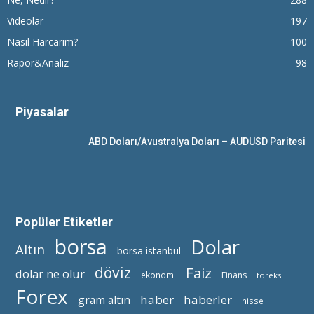
Videolar
197
Nasıl Harcarım?
100
Rapor&Analiz
98
Piyasalar
ABD Doları/Avustralya Doları – AUDUSD Paritesi
Popüler Etiketler
borsa
Dolar
Altın
borsa istanbul
döviz
Faiz
dolar ne olur
ekonomi
Finans
foreks
Forex
haber
haberler
gram altın
hisse