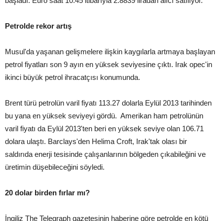
başladı. Euro saat 10.45 itibarıyla 2.8839 liradan alıcı satılıyor.
Petrolde rekor artış
Musul'da yaşanan gelişmelere ilişkin kaygılarla artmaya başlayan
petrol fiyatları son 9 ayın en yüksek seviyesine çıktı. Irak opec'in
ikinci büyük petrol ihracatçısı konumunda.
Brent türü petrolün varil fiyatı 113.27 dolarla Eylül 2013 tarihinden
bu yana en yüksek seviyeyi gördü. Amerikan ham petrolünün
varil fiyatı da Eylül 2013'ten beri en yüksek seviye olan 106.71
dolara ulaştı. Barclays'den Helima Croft, Irak'tak olası bir
saldırıda enerji tesisinde çalışanlarının bölgeden çıkabileğini ve
üretimin düşebileceğini söyledi.
20 dolar birden fırlar mı?
İngiliz The Telegraph gazetesinin haberine göre petrolde en kötü