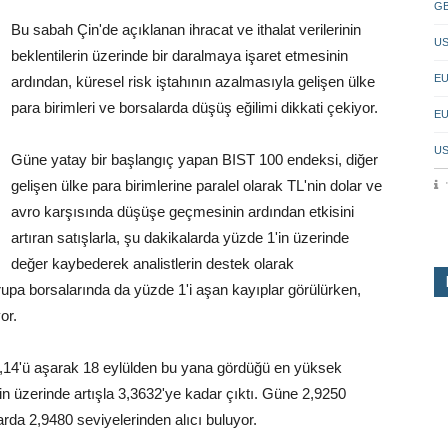
GB
Bu sabah Çin'de açıklanan ihracat ve ithalat verilerinin
US
beklentilerin üzerinde bir daralmaya işaret etmesinin
EU
ardından, küresel risk iştahının azalmasıyla gelişen ülke
para birimleri ve borsalarda düşüş eğilimi dikkati çekiyor.
EU
US
Güne yatay bir başlangıç yapan BIST 100 endeksi, diğer
gelişen ülke para birimlerine paralel olarak TL'nin dolar ve
avro karşısında düşüşe geçmesinin ardından etkisini
artıran satışlarla, şu dakikalarda yüzde 1'in üzerinde
değer kaybederek analistlerin destek olarak
Avrupa borsalarında da yüzde 1'i aşan kayıplar görülürken,
or.
 1,14'ü aşarak 18 eylülden bu yana gördüğü en yüksek
in üzerinde artışla 3,3632'ye kadar çıktı. Güne 2,9250
rda 2,9480 seviyelerinden alıcı buluyor.