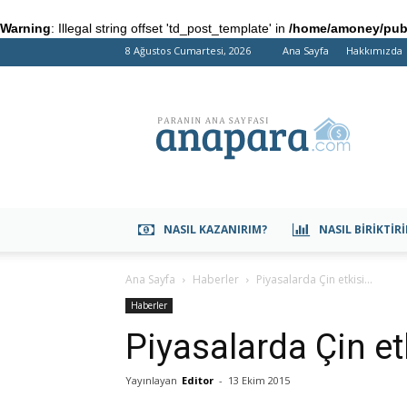
Warning
: Illegal string offset 'td_post_template' in
/home/amoney/publ
8 Ağustos Cumartesi, 2026
Ana Sayfa
Hakkımızda
anapara.com
NASIL KAZANIRIM?
NASIL BIRIKTIR
Ana Sayfa
Haberler
Piyasalarda Çin etkisi…
Haberler
Piyasalarda Çin et
Yayınlayan
Editor
-
13 Ekim 2015