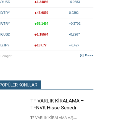
P/USD
1.34886
-0.2683
D/TRY
47.6879
0.2392
R/TRY
55.1434
+0.3702
R/USD
1.15574
-0.2967
D/JPY
157.77
--0.427
Forex
"Feragat"
POPÜLER KONULAR
TF VARLIK KİRALAMA –
TFNVK Hisse Senedi
TF VARLIK KİRALAMA A.Ş....