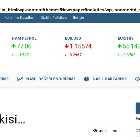
ic_html/wp-content/themes/Newspaper/includes/wp_booster/td_
Kullanım Koşulları
Gizlilik Politikası
İletişim
HAM PETROL
EUR/USD
EUR/TRY
77.06
1.15574
55.14
/
+-1.527
/
-0.2967
/
+0.3702
IRIM?
NASIL DEĞERLENDIRIRIM?
NASIL HARCARIM?
kisi…
En
4517
0
GB