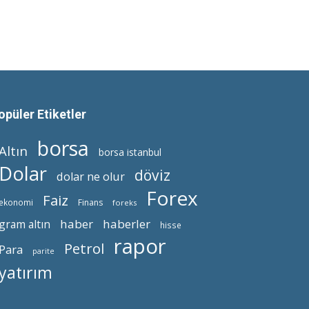
opüler Etiketler
borsa
Altın
borsa istanbul
Dolar
döviz
dolar ne olur
Forex
Faiz
ekonomi
Finans
foreks
haber
haberler
gram altın
hisse
rapor
Petrol
Para
parite
yatırım