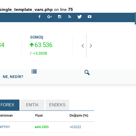
single_template_vars.php
on line
75
GÜMÜŞ
USD/TRY
B
34
63.536
47.6879
/
+3.3038
/
0.2392
/
NE, NEDIR?
FOREX
EMTİA
ENDEKS
strüman
Fiyat
Değişim (%)
P/TRY
64.3333
+0.5222