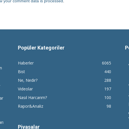
w your comment data is processed
.
Popüler Kategoriler
P
Haberler
6065
en
Bist
440
Ne, Nedir?
288
r
Videolar
197
Nasıl Harcarım?
100
ar
Rapor&Analiz
98
rı
Piyasalar