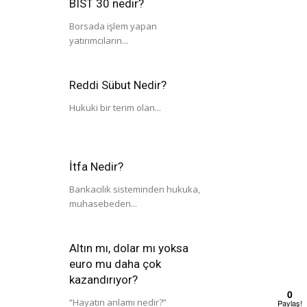
BIST 30 nedir?
Borsada işlem yapan
yatırımcıların...
Reddi Sübut Nedir?
Hukuki bir terim olan...
İtfa Nedir?
Bankacılık sisteminden hukuka,
muhasebeden...
Altın mı, dolar mı yoksa
euro mu daha çok
kazandırıyor?
0
“Hayatın anlamı nedir?”
Paylaş!