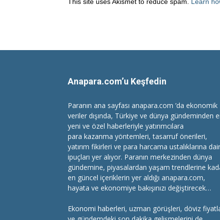
This site uses Akismet to reduce spam.
Learn ho
Anapara.com’u Keşfedin
Paranın ana sayfası anapara.com ’da ekonomik
veriler dışında, Türkiye ve dünya gündeminden 
yeni ve özel haberleriyle yatırımcılara
para kazanma
yöntemleri, tasarruf önerileri,
yatırım fikirleri ve para harcama ustalıklarına dai
ipuçları yer alıyor. Paranın merkezinden dünya
gündemine, piyasalardan yaşam trendlerine kad
en güncel içeriklerin yer aldığı anapara.com,
hayata ve ekonomiye bakışınızı değiştirecek…
Ekonomi haberleri
, uzman görüşleri, döviz fiyatla
ve gündemdeki son dakika gelişmelerini de