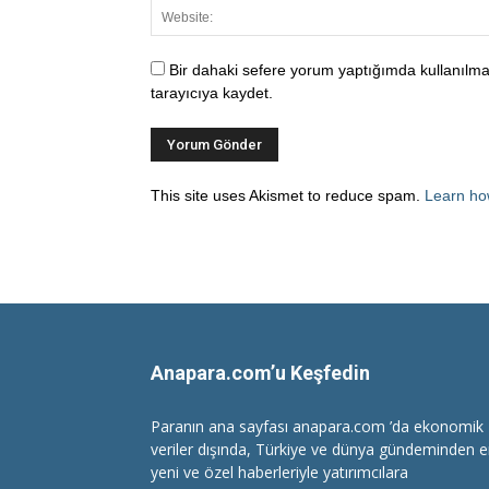
Bir dahaki sefere yorum yaptığımda kullanılma
tarayıcıya kaydet.
This site uses Akismet to reduce spam.
Learn ho
Anapara.com’u Keşfedin
Paranın ana sayfası anapara.com ’da ekonomik
veriler dışında, Türkiye ve dünya gündeminden 
yeni ve özel haberleriyle yatırımcılara