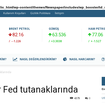
ic_html/wp-content/themes/Newspaper/includes/wp_booster/td_
Kullanım Koşulları
Gizlilik Politikası
İletişim
BRENT PETROL
GÜMÜŞ
HAM PETR
82.16
63.536
77.06
/
--1.226
/
+3.3038
/
+-1.527
IRIM?
NASIL DEĞERLENDIRIRIM?
NASIL HARCARIM?
aklarında
r Fed tutanaklarında
En
4379
0
US