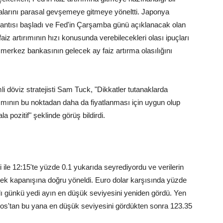
arını parasal gevşemeye gitmeye yöneltti. Japonya
plantısı başladı ve Fed'in Çarşamba günü açıklanacak olan
 faiz artırımının hızı konusunda verebilecekleri olası ipuçları
D merkez bankasının gelecek ay faiz artırma olasılığını
döviz stratejisti Sam Tuck, "Dikkatler tutanaklarda
ırımının bu noktadan daha da fiyatlanması için uygun olup
a pozitif" şeklinde görüş bildirdi.
le 12:15'te yüzde 0.1 yukarıda seyrediyordu ve verilerin
ek kapanışına doğru yöneldi. Euro dolar karşısında yüzde
lı günkü yedi ayın en düşük seviyesini yeniden gördü. Yen
tos'tan bu yana en düşük seviyesini gördükten sonra 123.35