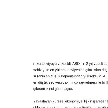
rekor seviyeye yükseldi. ABD'nin 2 yıl vadeli tahvi
sekiz yılın en yüksek seviyesine çıktı. Altın dü
sürenin en düşük kapanışından yükseldi. MSCI A
en düşük seviyesi yakınında seyretmesi ile birl
çıkışını ikinci güne taşıdı.
Yavaşlayan küresel ekonomiye ilişkin işaretler
oldu ve bu durum, ham madde fiyatlarını aşağı çe