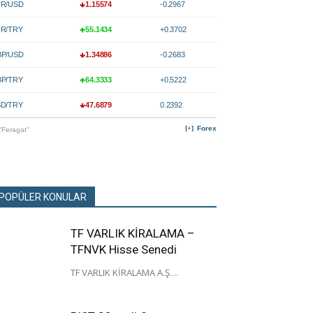
R/USD
1.15574
-0.2967
R/TRY
55.1434
+0.3702
P/USD
1.34886
-0.2683
P/TRY
64.3333
+0.5222
D/TRY
47.6879
0.2392
Forex
"Feragat"
POPÜLER KONULAR
TF VARLIK KİRALAMA –
TFNVK Hisse Senedi
TF VARLIK KİRALAMA A.Ş....