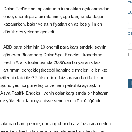
EU
Dolar, Fed'in son toplantısının tutanakları açıklanmadan
EU
önce, önemli para birimlerinin çoğu karşısında değer
GB
kazanırken, bakır ve altın fiyatları en az beş yılın en
düşük seviyelerine geriledi.
GB
US
ABD para biriminin 10 önemli para karşısındaki seyrini
gösteren Bloomberg Dolar Spot Endeksi, traderların
Fed'in Aralık toplantısında 2006'dan bu yana ilk faiz
artırımını gerçekleştireceği bahsine girmeleri ile birlikte,
llerinin faizi ile G7 ülkelerinin faizi arasındaki fark son
şüşünü yedinci güne taşıdı ve ham petrol iki ayı aşkın
sya Pasifik Endeksi, yenin dolar karşısında bir haftanın
ikte yükselen Japonya hisse senetlerinin öncülüğünde,
, bakırdan ham petrole, emtia grubunda arz fazlasına neden
kerken, Fed'in faiz artırımına gitmeye hazırlandığı bir