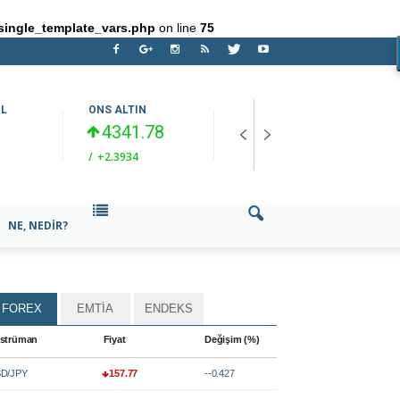
single_template_vars.php
on line
75
OL
ONS ALTIN
EUR/USD
U
4341.78
1.15574
/
+2.3934
/
-0.2967
/
NE, NEDIR?
FOREX
EMTİA
ENDEKS
strüman
Fiyat
Değişim (%)
D/JPY
157.77
--0.427