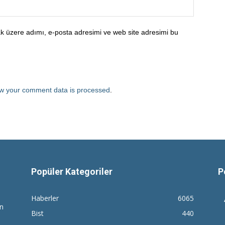
k üzere adımı, e-posta adresimi ve web site adresimi bu
w your comment data is processed
.
Popüler Kategoriler
P
Haberler
6065
en
Bist
440