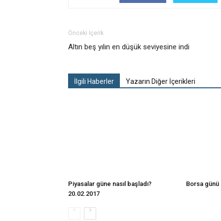
Önceki İçerik
Altın beş yılın en düşük seviyesine indi
İlgili Haberler
Yazarın Diğer İçerikleri
Piyasalar güne nasıl başladı?
Borsa günü 
20.02.2017