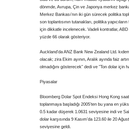
dönmde, Avrupa, Çin ve Japonya merkez bankal
Merkez Bankası'nın iki gün sürecek politika to
son toplantısının tutanakları, politika yapıcıların
için dikkatle incelenecek. Vadeli kontratlar, AB
yüzde 66 olarak gösteriyor.
Auckland'da ANZ Bank New Zealand Ltd. kıdemli 
olacak; zira Ekim ayının, Aralık ayında faiz art
olmadığını gösterecek" dedi ve "Ton dolar için hal
Piyasalar
Bloomberg Dolar Spot Endeksi Hong Kong saati i
toplanmaya başladığı 2005'ten bu yana en yüks
0.5 kadar düşerek 1.0631 seviyesine indi ve Sa
dolar karşısında 9 Kasım'da 123.60 ile 20 Ağus
seviyesine geldi.