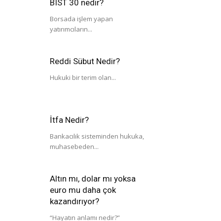
BIST 30 nedir?
Borsada işlem yapan
yatırımcıların...
Reddi Sübut Nedir?
Hukuki bir terim olan...
İtfa Nedir?
Bankacılık sisteminden hukuka,
muhasebeden...
Altın mı, dolar mı yoksa
euro mu daha çok
kazandırıyor?
“Hayatın anlamı nedir?”