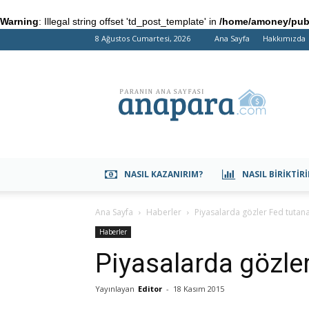
Warning
: Illegal string offset 'td_post_template' in
/home/amoney/publ
8 Ağustos Cumartesi, 2026
Ana Sayfa
Hakkımızda
anapara.com
NASIL KAZANIRIM?
NASIL BIRIKTIR
Ana Sayfa
Haberler
Piyasalarda gözler Fed tutan
Haberler
Piyasalarda gözle
Yayınlayan
Editor
-
18 Kasım 2015