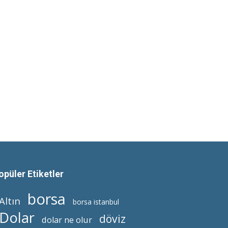
opüler Etiketler
borsa
Altın
borsa istanbul
Dolar
döviz
dolar ne olur