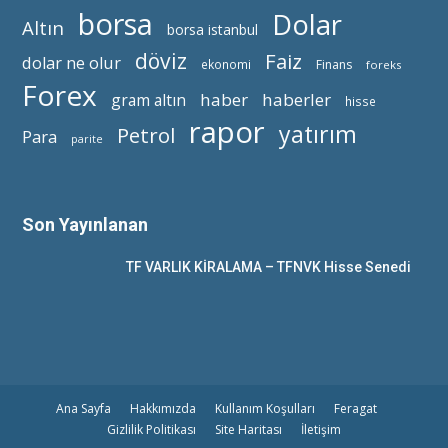
borsa
Dolar
Altın
borsa istanbul
döviz
Faiz
dolar ne olur
ekonomi
Finans
foreks
Forex
haber
haberler
gram altın
hisse
rapor
yatırım
Petrol
Para
parite
Son Yayınlanan
TF VARLIK KİRALAMA – TFNVK Hisse Senedi
Ana Sayfa
Hakkımızda
Kullanım Koşulları
Feragat
Gizlilik Politikası
Site Haritası
İletişim