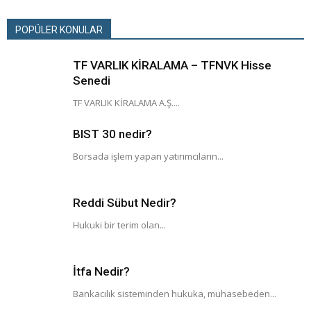
POPÜLER KONULAR
TF VARLIK KİRALAMA – TFNVK Hisse
Senedi
TF VARLIK KİRALAMA A.Ş....
BIST 30 nedir?
Borsada işlem yapan yatırımcıların...
Reddi Sübut Nedir?
Hukuki bir terim olan...
İtfa Nedir?
Bankacılık sisteminden hukuka, muhasebeden...