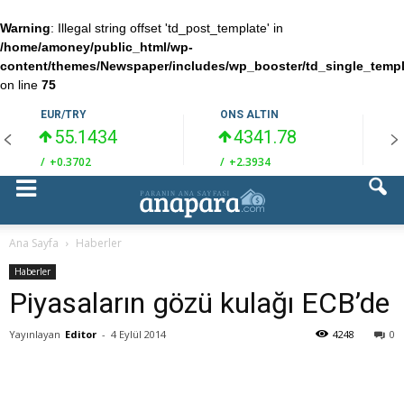
Warning
: Illegal string offset 'td_post_template' in
/home/amoney/public_html/wp-
content/themes/Newspaper/includes/wp_booster/td_single_temp
on line
75
EUR/TRY
ONS ALTIN
55.1434
4341.78
/
+0.3702
/
+2.3934
/
Ana Sayfa
Haberler
Haberler
Piyasaların gözü kulağı ECB’de
Yayınlayan
Editor
-
4 Eylül 2014
4248
0