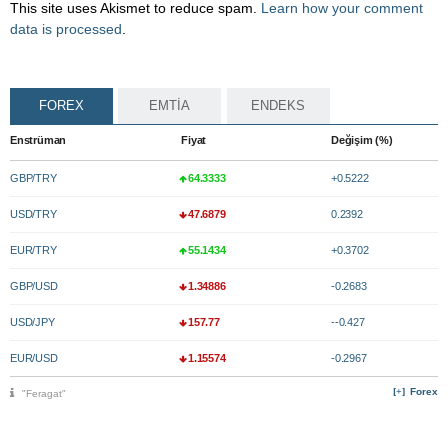
This site uses Akismet to reduce spam.
Learn how your comment
data is processed
.
FOREX
EMTİA
ENDEKS
Enstrüman
Fiyat
Değişim (%)
GBP/TRY
64.3333
+0.5222
USD/TRY
47.6879
0.2392
EUR/TRY
55.1434
+0.3702
GBP/USD
1.34886
-0.2683
USD/JPY
157.77
--0.427
EUR/USD
1.15574
-0.2967
Forex
"Feragat"