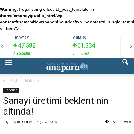
Warning
: Illegal string offset 'td_post_template' in
/home/amoney/public_html/wp-
content/themes/Newspaper/includes/wp_booster/td_single_temp
on line
75
USD/TRY
GÜMÜŞ
47.582
61.334
/
+0.0858
/
+-1.102
/
Ana Sayfa
Haberler
Haberler
Sanayi üretimi beklentinin
altında!
Yayınlayan
Editor
-
8 Şubat 2016
4722
0