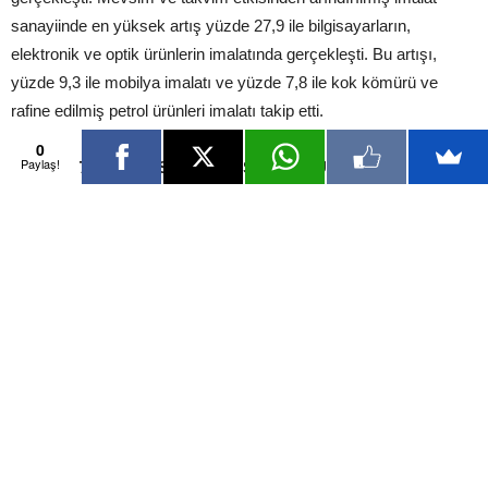
sanayiinde en yüksek artış yüzde 27,9 ile bilgisayarların,
elektronik ve optik ürünlerin imalatında gerçekleşti. Bu artışı,
yüzde 9,3 ile mobilya imalatı ve yüzde 7,8 ile kok kömürü ve
rafine edilmiş petrol ürünleri imalatı takip etti.
0
Paylaş!
İMALATTA EN YÜKSEK DÜŞÜŞ DİĞER ULAŞIM
ARAÇLARINDA
Mevsim ve takvim etkisinden arındırılmış imalat sanayiinde en
yüksek düşüş yüzde 28,7 ile diğer ulaşım araçlarının imalatında
gerçekleşti. Bu düşüşü, yüzde 5,4 ile deri ve ilgili ürünlerin imalatı
ve makine ve ekipmanların kurulumu ve onarımı takip etti. Sanayi
üretimi Kasım’da yıllık yüzde 3,5 artmıştı.