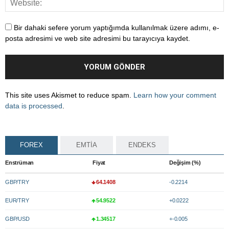
Bir dahaki sefere yorum yaptığımda kullanılmak üzere adımı, e-
posta adresimi ve web site adresimi bu tarayıcıya kaydet.
This site uses Akismet to reduce spam.
Learn how your comment
data is processed
.
FOREX
EMTİA
ENDEKS
Enstrüman
Fiyat
Değişim (%)
GBP/TRY
64.1408
-0.2214
EUR/TRY
54.9522
+0.0222
GBP/USD
1.34517
+-0.005