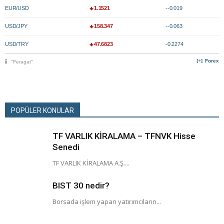
EUR/USD
1.1521
--0.019
USD/JPY
158.347
--0.063
USD/TRY
47.6823
-0.2274
Forex
"Feragat"
POPÜLER KONULAR
TF VARLIK KİRALAMA – TFNVK Hisse
Senedi
TF VARLIK KİRALAMA A.Ş....
BIST 30 nedir?
Borsada işlem yapan yatırımcıların...