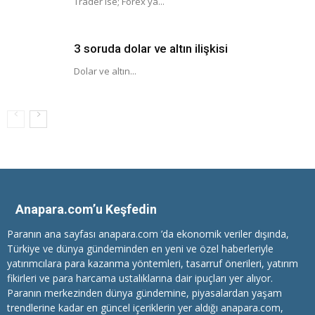
Trader ise; Forex ya...
3 soruda dolar ve altın ilişkisi
Dolar ve altın...
Anapara.com’u Keşfedin
Paranın ana sayfası anapara.com ’da ekonomik veriler dışında,
Türkiye ve dünya gündeminden en yeni ve özel haberleriyle
yatırımcılara
para kazanma
yöntemleri, tasarruf önerileri, yatırım
fikirleri ve para harcama ustalıklarına dair ipuçları yer alıyor.
Paranın merkezinden dünya gündemine, piyasalardan yaşam
trendlerine kadar en güncel içeriklerin yer aldığı anapara.com,