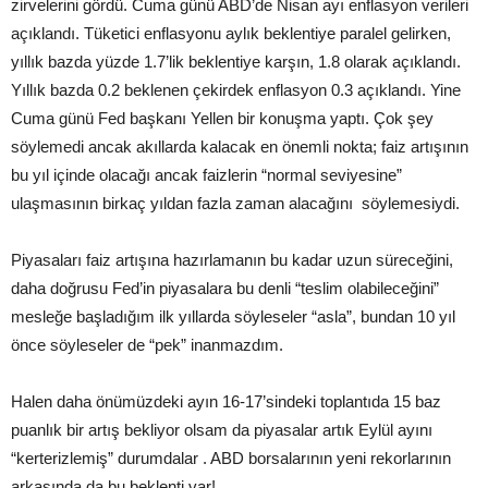
zirvelerini gördü. Cuma günü ABD’de Nisan ayı enflasyon verileri
açıklandı. Tüketici enflasyonu aylık beklentiye paralel gelirken,
yıllık bazda yüzde 1.7’lik beklentiye karşın, 1.8 olarak açıklandı.
Yıllık bazda 0.2 beklenen çekirdek enflasyon 0.3 açıklandı. Yine
Cuma günü Fed başkanı Yellen bir konuşma yaptı. Çok şey
söylemedi ancak akıllarda kalacak en önemli nokta; faiz artışının
bu yıl içinde olacağı ancak faizlerin “normal seviyesine”
ulaşmasının birkaç yıldan fazla zaman alacağını söylemesiydi.
Piyasaları faiz artışına hazırlamanın bu kadar uzun süreceğini,
daha doğrusu Fed’in piyasalara bu denli “teslim olabileceğini”
mesleğe başladığım ilk yıllarda söyleseler “asla”, bundan 10 yıl
önce söyleseler de “pek” inanmazdım.
Halen daha önümüzdeki ayın 16-17’sindeki toplantıda 15 baz
puanlık bir artış bekliyor olsam da piyasalar artık Eylül ayını
“kerterizlemiş” durumdalar . ABD borsalarının yeni rekorlarının
arkasında da bu beklenti var!