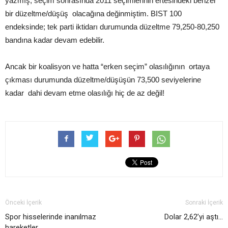
yazmış, seçim sonrasında 2011 seçimlerinin ertesindeki benzer
bir düzeltme/düşüş olacağına değinmiştim. BIST 100
endeksinde; tek parti iktidarı durumunda düzeltme 79,250-80,250
bandına kadar devam edebilir.
Ancak bir koalisyon ve hatta “erken seçim” olasılığının ortaya
çıkması durumunda düzeltme/düşüşün 73,500 seviyelerine
kadar dahi devam etme olasılığı hiç de az değil!
Önceki İçerik
Sonraki İçerik
Spor hisselerinde inanılmaz
Dolar 2,62’yi aştı…
hareketler