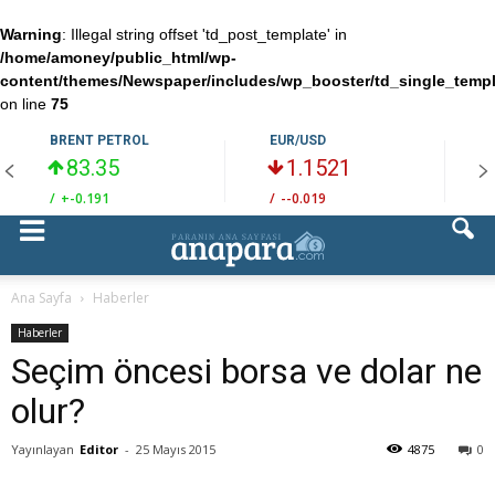
Warning
: Illegal string offset 'td_post_template' in
/home/amoney/public_html/wp-
content/themes/Newspaper/includes/wp_booster/td_single_temp
on line
75
BRENT PETROL
EUR/USD
83.35
1.1521
/
+-0.191
/
--0.019
/
Ana Sayfa
Haberler
Haberler
Seçim öncesi borsa ve dolar ne
olur?
Yayınlayan
Editor
-
25 Mayıs 2015
4875
0