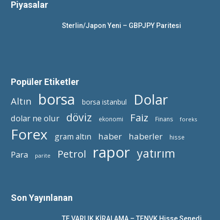
Piyasalar
Sterlin/Japon Yeni – GBPJPY Paritesi
Popüler Etiketler
borsa
Dolar
Altın
borsa istanbul
döviz
Faiz
dolar ne olur
ekonomi
Finans
foreks
Forex
haber
haberler
gram altın
hisse
rapor
yatırım
Petrol
Para
parite
Son Yayınlanan
TF VARLIK KİRALAMA – TFNVK Hisse Senedi