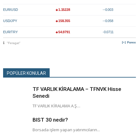
EUR/USD
1.15228
--0.003
USD/JPY
158.355
--0.058
EUR/TRY
54.9791
-0.0711
Forex
"Feragat"
POPÜLER KONULAR
TF VARLIK KİRALAMA – TFNVK Hisse
Senedi
TF VARLIK KİRALAMA A.Ş....
BIST 30 nedir?
Borsada işlem yapan yatırımcıların...