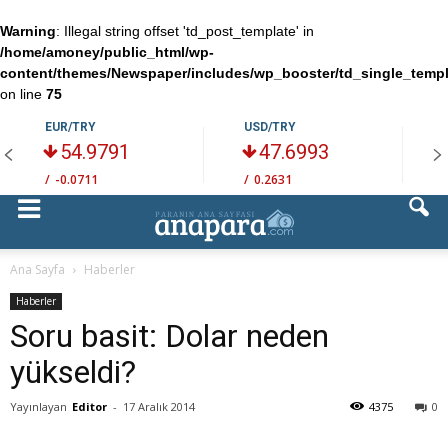
Warning
: Illegal string offset 'td_post_template' in
/home/amoney/public_html/wp-
content/themes/Newspaper/includes/wp_booster/td_single_temp
on line
75
EUR/TRY
USD/TRY
54.9791
47.6993
/
-0.0711
/
0.2631
/
Ana Sayfa
Haberler
Haberler
Soru basit: Dolar neden
yükseldi?
Yayınlayan
Editor
-
17 Aralık 2014
4375
0