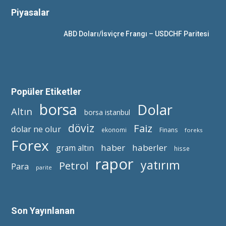
Piyasalar
ABD Doları/İsviçre Frangı – USDCHF Paritesi
Popüler Etiketler
borsa
Dolar
Altın
borsa istanbul
döviz
Faiz
dolar ne olur
ekonomi
Finans
foreks
Forex
haber
haberler
gram altın
hisse
rapor
yatırım
Petrol
Para
parite
Son Yayınlanan