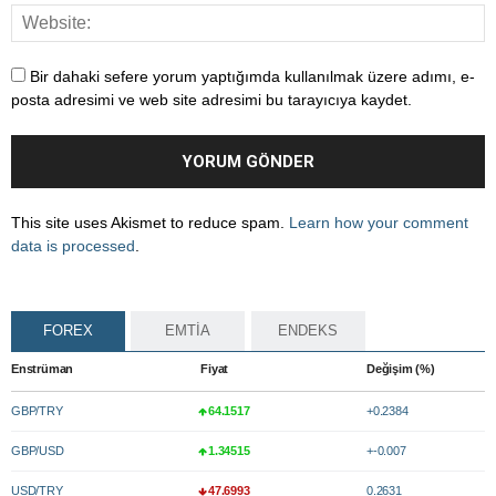
Bir dahaki sefere yorum yaptığımda kullanılmak üzere adımı, e-
posta adresimi ve web site adresimi bu tarayıcıya kaydet.
This site uses Akismet to reduce spam.
Learn how your comment
data is processed
.
FOREX
EMTİA
ENDEKS
Enstrüman
Fiyat
Değişim (%)
GBP/TRY
64.1517
+0.2384
GBP/USD
1.34515
+-0.007
USD/TRY
47.6993
0.2631