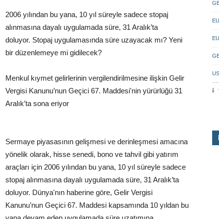
GB
2006 yılından bu yana, 10 yıl süreyle sadece stopaj
EU
alınmasına dayalı uygulamada süre, 31 Aralık’ta
EU
doluyor. Stopaj uygulamasında süre uzayacak mı? Yeni
bir düzenlemeye mi gidilecek?
GB
US
Menkul kıymet gelirlerinin vergilendirilmesine ilişkin Gelir
Vergisi Kanunu’nun Geçici 67. Maddesi'nin yürürlüğü 31
Aralık’ta sona eriyor
Sermaye piyasasının gelişmesi ve derinleşmesi amacına
yönelik olarak, hisse senedi, bono ve tahvil gibi yatırım
araçları için 2006 yılından bu yana, 10 yıl süreyle sadece
stopaj alınmasına dayalı uygulamada süre, 31 Aralık’ta
doluyor. Dünya'nın haberine göre, Gelir Vergisi
Kanunu’nun Geçici 67. Maddesi kapsamında 10 yıldan bu
yana devam eden uygulamada süre uzatımına