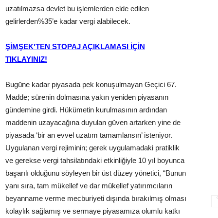
uzatılmazsa devlet bu işlemlerden elde edilen
gelirlerden%35’e kadar vergi alabilecek.
ŞİMŞEK'TEN STOPAJ AÇIKLAMASI İÇİN
TIKLAYINIZ!
Bugüne kadar piyasada pek konuşulmayan Geçici 67.
Madde; sürenin dolmasına yakın yeniden piyasanın
gündemine girdi. Hükümetin kurulmasının ardından
maddenin uzayacağına duyulan güven artarken yine de
piyasada ‘bir an evvel uzatım tamamlansın’ isteniyor.
Uygulanan vergi rejiminin; gerek uygulamadaki pratiklik
ve gerekse vergi tahsilatındaki etkinliğiyle 10 yıl boyunca
başarılı olduğunu söyleyen bir üst düzey yönetici, “Bunun
yanı sıra, tam mükellef ve dar mükellef yatırımcıların
beyanname verme mecburiyeti dışında bırakılmış olması
kolaylık sağlamış ve sermaye piyasamıza olumlu katkı