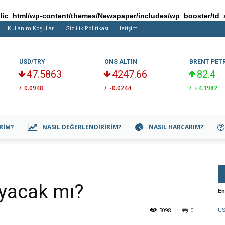
ic_html/wp-content/themes/Newspaper/includes/wp_booster/td_
Kullanım Koşulları
Gizlilik Politikası
İletişim
USD/TRY
ONS ALTIN
BRENT PET
47.5863
4247.66
82.4
/
0.0948
/
-0.0244
/
+4.1982
IRIM?
NASIL DEĞERLENDIRIRIM?
NASIL HARCARIM?
ayacak mı?
En
5098
0
US