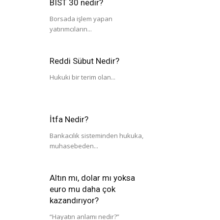
BIST 30 nedir?
Borsada işlem yapan
yatırımcıların...
Reddi Sübut Nedir?
Hukuki bir terim olan...
İtfa Nedir?
Bankacılık sisteminden hukuka,
muhasebeden...
Altın mı, dolar mı yoksa
euro mu daha çok
kazandırıyor?
“Hayatın anlamı nedir?”