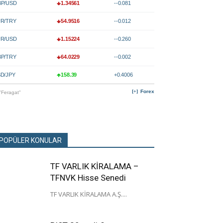
P/USD
1.34561
--0.081
R/TRY
54.9516
--0.012
R/USD
1.15224
--0.260
P/TRY
64.0229
--0.002
D/JPY
158.39
+0.4006
Forex
"Feragat"
POPÜLER KONULAR
TF VARLIK KİRALAMA –
TFNVK Hisse Senedi
TF VARLIK KİRALAMA A.Ş....