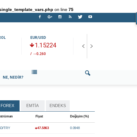
single_template_vars.php
on line
75
ROL
EUR/USD
GÜMÜŞ
H
1.15224
61.492
/
--0.260
/
--0.848
/
NE, NEDIR?
FOREX
EMTİA
ENDEKS
strüman
Fiyat
Değişim (%)
D/TRY
47.5863
0.0948