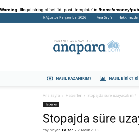
Warning
: Illegal string offset 'td_post_template' in
/home/amoney/publ
6 Ağustos Perşembe, 2026
Ana Sayfa
Hakkımızda
anapara.com
NASIL KAZANIRIM?
NASIL BIRIKTIR
Ana Sayfa
Haberler
Stopajda süre uzayacak mı?
Haberler
Stopajda süre uz
Yayınlayan
Editor
-
2 Aralık 2015