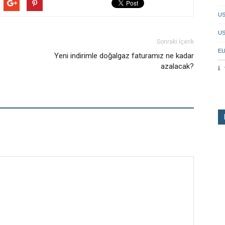
US
US
Sonraki İçerik
EU
Yeni indirimle doğalgaz faturamız ne kadar
azalacak?