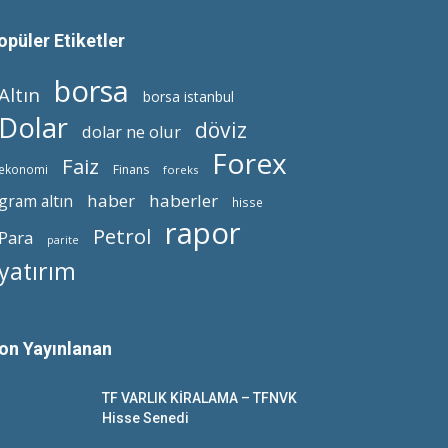
opüler Etiketler
borsa
Altın
borsa istanbul
Dolar
döviz
dolar ne olur
Forex
Faiz
ekonomi
Finans
foreks
haber
haberler
gram altın
hisse
rapor
Petrol
Para
parite
yatırım
on Yayınlanan
TF VARLIK KİRALAMA – TFNVK
Hisse Senedi