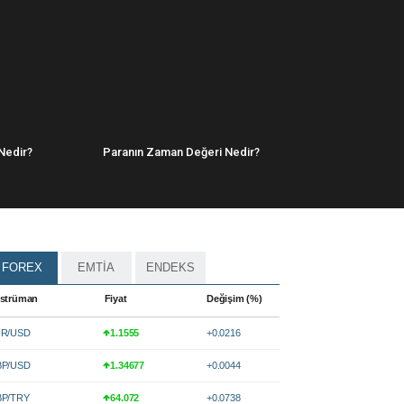
Nedir?
Paranın Zaman Değeri Nedir?
FOREX
EMTİA
ENDEKS
strüman
Fiyat
Değişim (%)
R/USD
1.1555
+0.0216
P/USD
1.34677
+0.0044
P/TRY
64.072
+0.0738