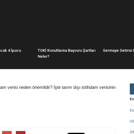
acak 4 İpucu
TOKİ Konutlarına Başvuru Şartları
Sermaye Getirisi 
Neler?
hdam verisi neden önemlidir? İşte tarım dışı istihdam verisinin
En
EU
GB
GB