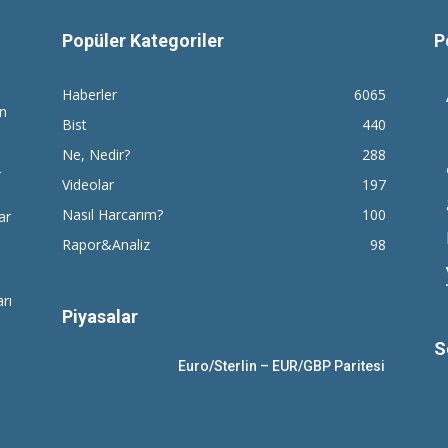
Popüler Kategoriler
P
Haberler
6065
en
Bist
440
Ne, Nedir?
288
r
Videolar
197
Nasıl Harcarım?
100
ar
Rapor&Analiz
98
rı
Piyasalar
S
Euro/Sterlin – EUR/GBP Paritesi