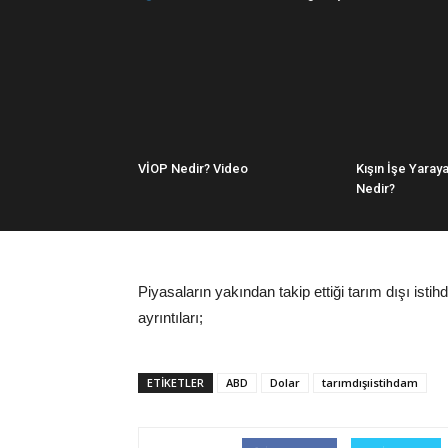
VİOP Nedir? Video
Kışın İşe Yaray
Nedir?
Piyasaların yakından takip ettiği tarım dışı isti
ayrıntıları;
ETIKETLER
ABD
Dolar
tarımdışıistihdam