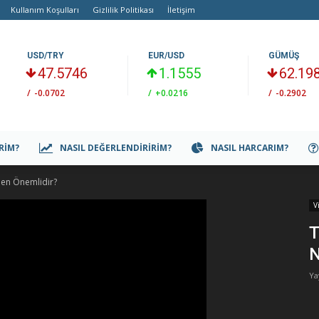
Kullanım Koşulları
Gizlilik Politikası
İletişim
USD/TRY
EUR/USD
GÜMÜŞ
47.5746
1.1555
62.19
/
-0.0702
/
+0.0216
/
-0.2902
IRIM?
NASIL DEĞERLENDIRIRIM?
NASIL HARCARIM?
den Önemlidir?
V
T
N
Ya