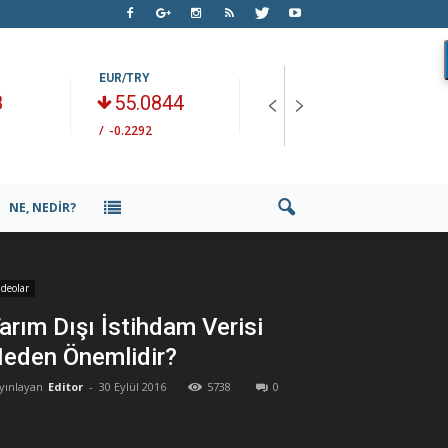
EUR/TRY
BRENT PETROL
H
8
55.0844
79.92
/
-0.2292
/
-0.6675
/
NE, NEDIR?
ideolar
arım Dışı İstihdam Verisi
eden Önemlidir?
yınlayan
Editor
-
30 Eylül 2016
5738
0