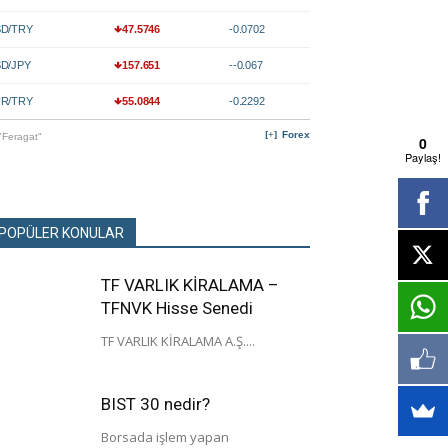
D/TRY
47.5746
-0.0702
D/JPY
157.651
--0.067
R/TRY
55.0844
-0.2292
Forex
"Feragat"
0
Paylaş!
POPÜLER KONULAR
TF VARLIK KİRALAMA –
TFNVK Hisse Senedi
TF VARLIK KİRALAMA A.Ş....
BIST 30 nedir?
Borsada işlem yapan