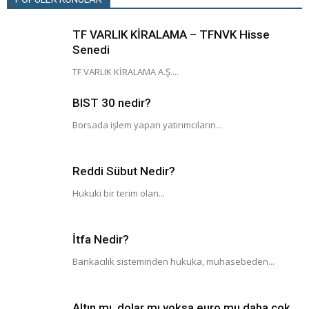
TF VARLIK KİRALAMA – TFNVK Hisse
Senedi
TF VARLIK KİRALAMA A.Ş....
BIST 30 nedir?
Borsada işlem yapan yatırımcıların...
Reddi Sübut Nedir?
Hukuki bir terim olan...
İtfa Nedir?
Bankacılık sisteminden hukuka, muhasebeden...
Altın mı, dolar mı yoksa euro mu daha çok