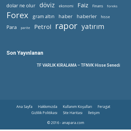
döviz
Faiz
dolar ne olur
ekonomi
Finans
foreks
Forex
haber
haberler
gram altın
hisse
rapor
yatırım
Petrol
Para
parite
Son Yayınlanan
TF VARLIK KİRALAMA – TFNVK Hisse Senedi
Ana Sayfa
Hakkımızda
Kullanım Koşulları
Feragat
Gizlilik Politikası
Site Haritası
İletişim
© 2016 - anapara.com