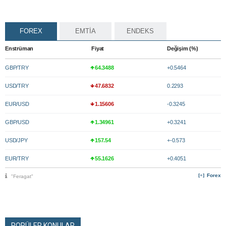
FOREX
EMTİA
ENDEKS
Enstrüman
Fiyat
Değişim (%)
GBP/TRY
64.3488
+0.5464
USD/TRY
47.6832
0.2293
EUR/USD
1.15606
-0.3245
GBP/USD
1.34961
+0.3241
USD/JPY
157.54
+-0.573
EUR/TRY
55.1626
+0.4051
Forex
"Feragat"
POPÜLER KONULAR