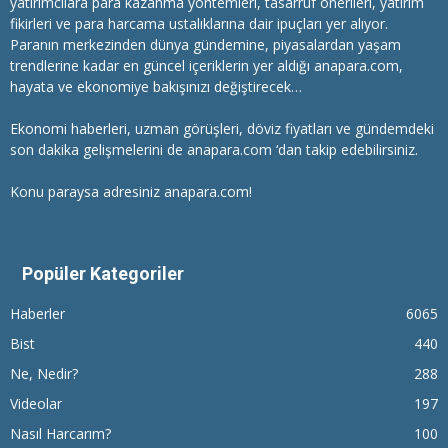
yatırımcılara
para kazanma
yöntemleri, tasarruf önerileri, yatırım
fikirleri ve para harcama ustalıklarına dair ipuçları yer alıyor.
Paranın merkezinden dünya gündemine, piyasalardan yaşam
trendlerine kadar en güncel içeriklerin yer aldığı anapara.com,
hayata ve ekonomiye bakışınızı değiştirecek…
Ekonomi haberleri
, uzman görüşleri, döviz fiyatları ve gündemdeki
son dakika gelişmelerini de anapara.com ‘dan takip edebilirsiniz.
Konu paraysa adresiniz anapara.com!
Popüler Kategoriler
Haberler
6065
Bist
440
Ne, Nedir?
288
Videolar
197
Nasıl Harcarım?
100