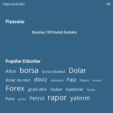
Rapor&Analiz
98
Piyasalar
Nasdaq 100 Vadeli Endeksi
Popüler Etiketler
borsa
Dolar
Altın
borsa istanbul
döviz
Faiz
dolar ne olur
ekonomi
Finans
foreks
Forex
haber
haberler
gram altın
hisse
rapor
yatırım
Petrol
Para
parite