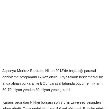
Japonya Merkez Bankası, Nisan 2013'de başlattığı parasal
genişleme programını ilk kez artırdı. Piyasaların beklemediği bir
anda alınan bu karar ile BOJ, parasal tabanda büyüme miktarın
60-70 trilyon yenden 80 trilyon yene çıkardı.
Kararın ardından Nikkei borsası son 7 yılın zirve seviyesinden
işlem gördü. Topix endeksi yüzde 4 üzeri yükseldi. Endeks güniçi