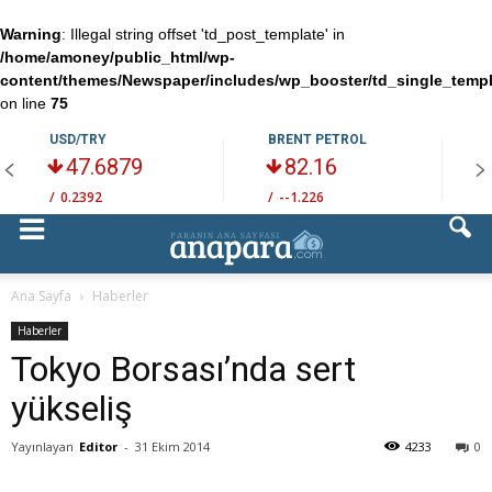
Warning
: Illegal string offset 'td_post_template' in
/home/amoney/public_html/wp-
content/themes/Newspaper/includes/wp_booster/td_single_temp
on line
75
USD/TRY
BRENT PETROL
47.6879
82.16
/
0.2392
/
--1.226
/
Ana Sayfa
Haberler
Haberler
Tokyo Borsası’nda sert
yükseliş
Yayınlayan
Editor
-
31 Ekim 2014
4233
0