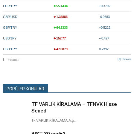
EUR/TRY
55.1434
+0.3702
GBP/USD
1.34886
-0.2683
GBP/TRY
64.3333
+0.5222
USD/JPY
157.77
--0.427
USD/TRY
47.6879
0.2392
Forex
"Feragat"
POPÜLER KONULAR
TF VARLIK KİRALAMA – TFNVK Hisse
Senedi
TF VARLIK KİRALAMA A.Ş....
BIST 30 nedir?