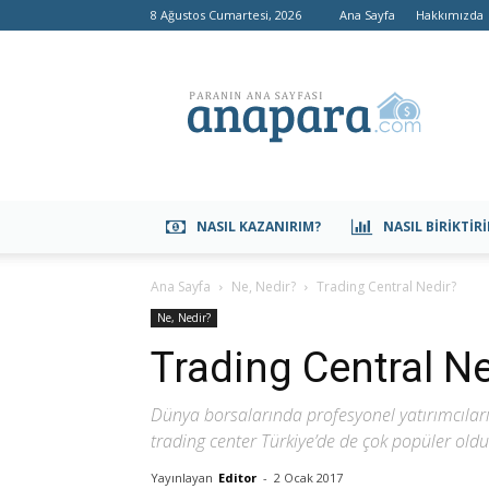
8 Ağustos Cumartesi, 2026
Ana Sayfa
Hakkımızda
anapara.com
NASIL KAZANIRIM?
NASIL BIRIKTIR
Ana Sayfa
Ne, Nedir?
Trading Central Nedir?
Ne, Nedir?
Trading Central Ne
Dünya borsalarında profesyonel yatırımcıları
trading center Türkiye’de de çok popüler oldu.
Yayınlayan
Editor
-
2 Ocak 2017