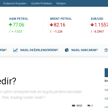
Kullanım Koşulları
Gizlilik Politikası
İletişim
HAM PETROL
BRENT PETROL
EUR/USD
77.06
82.16
1.155
/
+-1.527
/
--1.226
/
-0.2967
IRIM?
NASIL DEĞERLENDIRIRIM?
NASIL HARCARIM?
dir?
En
GB
n işlem stratejilerinde en büyük yardımcılarından
 Peki, trading center nedir?
GB
6963
0
US