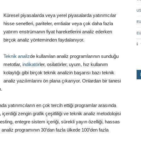
US
Küresel piyasalarda veya yerel piyasalarda yatırımcılar
EU
hisse senetleri, pariteler, emtialar veya çok daha fazla
yatırım enstrümanın fiyat hareketlerini analiz ederken
EU
birçok analiz yönteminden faydalanıyor.
Teknik analiz
de kullanılan analiz programlarının sunduğu
metotlar,
indikatör
ler, osilatörler, uyum, hız kullanım
kolaylığı gibi birçok teknik analizin başarısı bazı teknik
analiz yazılımlarını ön plana çıkarıyor. Onlardan bir tanesi
ı.
da yatırımcıların en çok tercih ettiği programlar arasında
içerdiği zengin grafik çeşitliliği ve teknik analiz metodolojisi
esting, entegre sistem içeriği, sürekli yayın özelliği, hassas
k analiz programının 30’dan fazla ülkede 100’den fazla