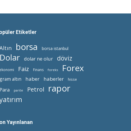
opüler Etiketler
borsa
Altın
borsa istanbul
Dolar
döviz
dolar ne olur
Forex
Faiz
ekonomi
Finans
foreks
haber
haberler
gram altın
hisse
rapor
Petrol
Para
parite
yatırım
on Yayınlanan