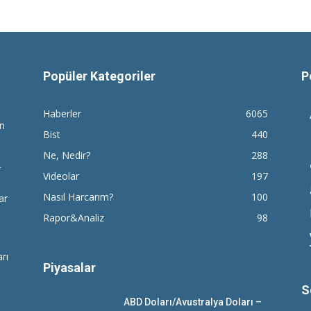
Popüler Kategoriler
P
Haberler
6065
en
Bist
440
Ne, Nedir?
288
r
Videolar
197
Nasıl Harcarım?
100
ar
Rapor&Analiz
98
rı
Piyasalar
S
ABD Doları/Avustralya Doları –