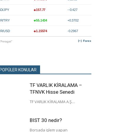
D/JPY
157.77
--0.427
R/TRY
55.1434
+0.3702
R/USD
1.15574
-0.2967
Forex
"Feragat"
POPÜLER KONULAR
TF VARLIK KİRALAMA –
TFNVK Hisse Senedi
TF VARLIK KİRALAMA A.Ş....
BIST 30 nedir?
Borsada işlem yapan