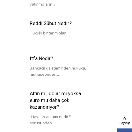
yatırımcıların...
Reddi Sübut Nedir?
Hukuki bir terim olan...
İtfa Nedir?
Bankacılık sisteminden hukuka,
muhasebeden...
Altın mı, dolar mı yoksa
euro mu daha çok
kazandırıyor?
“Hayatın anlamı nedir?”
0
Paylaş!
sorusundan...