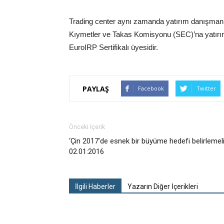
Trading center aynı zamanda yatırım danışmanl
Kıymetler ve Takas Komisyonu (SEC)’na yatırım 
EuroIRP Sertifikalı üyesidir.
PAYLAŞ
Facebook
Twitter
Önceki İçerik
‘Çin 2017’de esnek bir büyüme hedefi belirlemeli
02.01:2016
İlgili Haberler
Yazarın Diğer İçerikleri