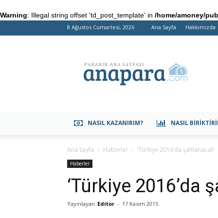
Warning
: Illegal string offset 'td_post_template' in
/home/amoney/publ
8 Ağustos Cumartesi, 2026
Ana Sayfa
Hakkımızda
anapara.com
NASIL KAZANIRIM?
NASIL BIRIKTIR
Ana Sayfa
Haberler
‘Türkiye 2016’da şahlanacak’
Haberler
‘Türkiye 2016’da 
Yayınlayan
Editor
-
17 Kasım 2015