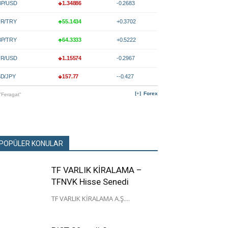
P/USD
1.34886
-0.2683
R/TRY
55.1434
+0.3702
P/TRY
64.3333
+0.5222
R/USD
1.15574
-0.2967
D/JPY
157.77
--0.427
Forex
"Feragat"
POPÜLER KONULAR
TF VARLIK KİRALAMA –
TFNVK Hisse Senedi
TF VARLIK KİRALAMA A.Ş....