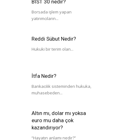
BIST 30 nedir?
Borsada işlem yapan
yatırımcıların...
Reddi Sübut Nedir?
Hukuki bir terim olan...
İtfa Nedir?
Bankacılık sisteminden hukuka,
muhasebeden...
Altın mı, dolar mı yoksa
euro mu daha çok
kazandırıyor?
“Hayatın anlamı nedir?”