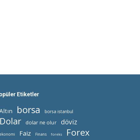
opüler Etiketler
borsa
Altın
borsa istanbul
Dolar
döviz
dolar ne olur
Forex
Faiz
ekonomi
Finans
foreks