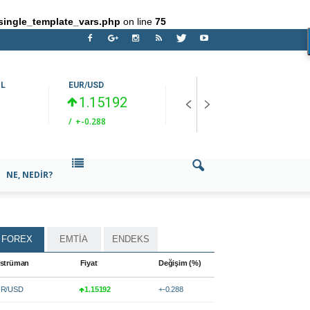
single_template_vars.php
on line
75
OL
EUR/USD
BRENT PETROL
O
1.15192
82.86
/
+-0.288
/
-4.7799
/
NE, NEDIR?
FOREX
EMTİA
ENDEKS
strüman
Fiyat
Değişim (%)
R/USD
1.15192
+-0.288