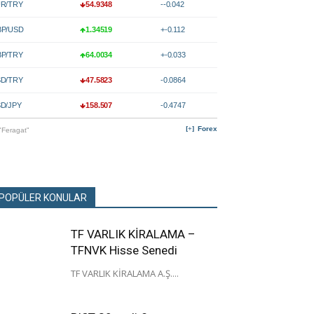
R/TRY
54.9348
--0.042
P/USD
1.34519
+-0.112
P/TRY
64.0034
+-0.033
D/TRY
47.5823
-0.0864
D/JPY
158.507
-0.4747
Forex
"Feragat"
POPÜLER KONULAR
TF VARLIK KİRALAMA –
TFNVK Hisse Senedi
TF VARLIK KİRALAMA A.Ş....