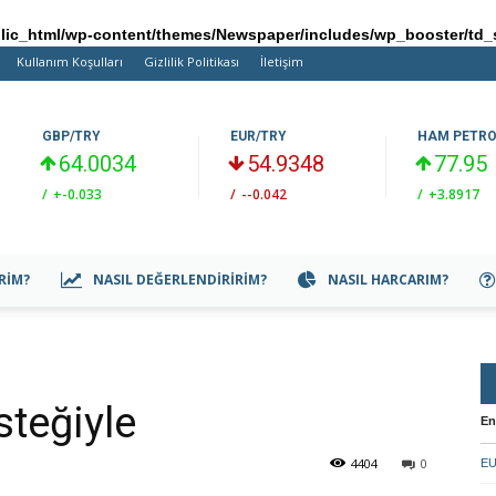
ic_html/wp-content/themes/Newspaper/includes/wp_booster/td_
Kullanım Koşulları
Gizlilik Politikası
İletişim
GBP/TRY
EUR/TRY
HAM PETR
64.0034
54.9348
77.95
/
+-0.033
/
--0.042
/
+3.8917
IRIM?
NASIL DEĞERLENDIRIRIM?
NASIL HARCARIM?
steğiyle
En
4404
0
EU