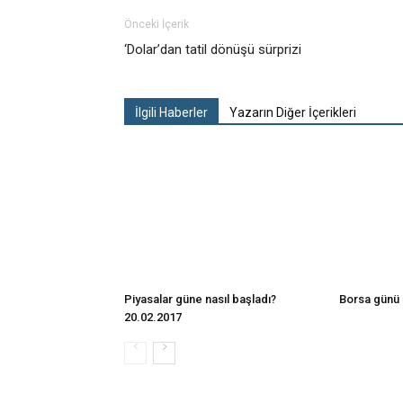
Önceki İçerik
‘Dolar’dan tatil dönüşü sürprizi
İlgili Haberler
Yazarın Diğer İçerikleri
Piyasalar güne nasıl başladı?
Borsa günü 
20.02.2017