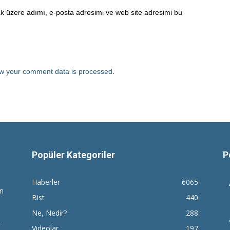
k üzere adımı, e-posta adresimi ve web site adresimi bu
w your comment data is processed
.
Popüler Kategoriler
P
Haberler
6065
en
Bist
440
Ne, Nedir?
288
r
Videolar
197