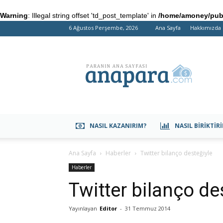
Warning
: Illegal string offset 'td_post_template' in
/home/amoney/publ
6 Ağustos Perşembe, 2026
Ana Sayfa
Hakkımızda
anapara.com
NASIL KAZANIRIM?
NASIL BIRIKTIR
Ana Sayfa
Haberler
Twitter bilanço desteğiyle
Haberler
Twitter bilanço de
Yayınlayan
Editor
-
31 Temmuz 2014