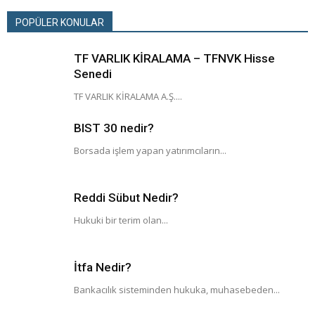
POPÜLER KONULAR
TF VARLIK KİRALAMA – TFNVK Hisse
Senedi
TF VARLIK KİRALAMA A.Ş....
BIST 30 nedir?
Borsada işlem yapan yatırımcıların...
Reddi Sübut Nedir?
Hukuki bir terim olan...
İtfa Nedir?
Bankacılık sisteminden hukuka, muhasebeden...