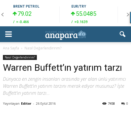
BRENT PETROL
EUR/TRY
79.02
55.0485
/
+-0.466
/
+0.1639
/
Ana Sayfa
Nasıl Değerlendiririm?
Nasıl Değerlendiririm?
Warren Buffett’ın yatırım tarzı
Dünyaca en zengin insanları arasında yer alan ünlü yatırımcı
Warren Buffett’ın yatırım tarzını merak ediyor musunuz? İşte
Buffett’ın yatırım tarzı…
Yayınlayan
Editor
-
26 Eylül 2016
7458
0