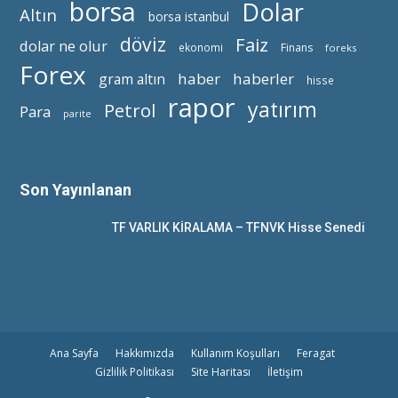
borsa
Dolar
Altın
borsa istanbul
döviz
Faiz
dolar ne olur
ekonomi
Finans
foreks
Forex
haber
haberler
gram altın
hisse
rapor
yatırım
Petrol
Para
parite
Son Yayınlanan
TF VARLIK KİRALAMA – TFNVK Hisse Senedi
Ana Sayfa
Hakkımızda
Kullanım Koşulları
Feragat
Gizlilik Politikası
Site Haritası
İletişim