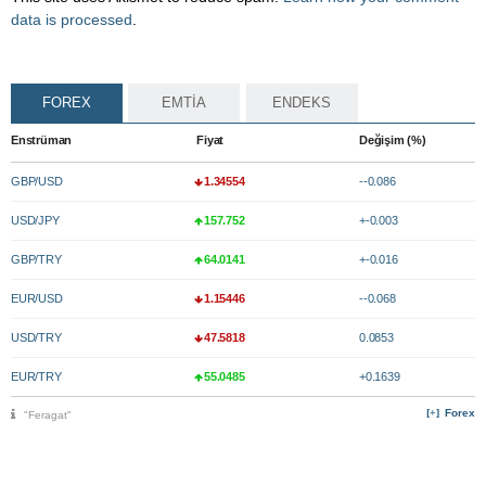
data is processed
.
FOREX
EMTİA
ENDEKS
Enstrüman
Fiyat
Değişim (%)
GBP/USD
1.34554
--0.086
USD/JPY
157.752
+-0.003
GBP/TRY
64.0141
+-0.016
EUR/USD
1.15446
--0.068
USD/TRY
47.5818
0.0853
EUR/TRY
55.0485
+0.1639
Forex
"Feragat"