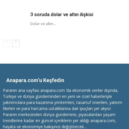
3 soruda dolar ve altın ilişkisi
Dolar ve altın...
Anapara.com’u Keşfedin
Paranın ana sayfası anapara.com ’da ekonomik veriler dışında,
Türkiye ve dünya gündeminden en yeni ve özel haberleriyle
yatırımcılara
para kazanma
yöntemleri, tasarruf önerileri, yatırım
fikirleri ve para harcama ustalıklarına dair ipuçları yer alıyor.
Paranın merkezinden dünya gündemine, piyasalardan yaşam
trendlerine kadar en güncel içeriklerin yer aldığı anapara.com,
hayata ve ekonomiye bakışınızı değiştirecek…