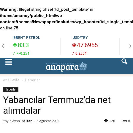
Warning
: Illegal string offset 'td_post_template' in
/home/amoney/public_html/wp-
content/themes/Newspaper/includes/wp_booster/td_single_temp
on line
75
BRENT PETROL
USD/TRY
83.3
47.6955
/
+-0.251
/
0.2551
/
Ana Sayfa
Haberler
Haberler
Yabancılar Temmuz’da net
alımdalar
Yayınlayan
Editor
-
5 Ağustos 2014
4261
0