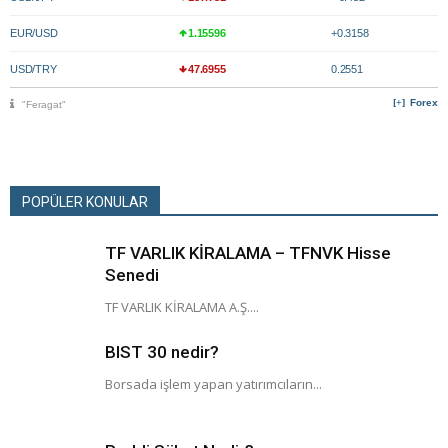
EUR/USD
1.15596
+0.3158
USD/TRY
47.6955
0.2551
Forex
"Feragat"
POPÜLER KONULAR
TF VARLIK KİRALAMA – TFNVK Hisse
Senedi
TF VARLIK KİRALAMA A.Ş....
BIST 30 nedir?
Borsada işlem yapan yatırımcıların...