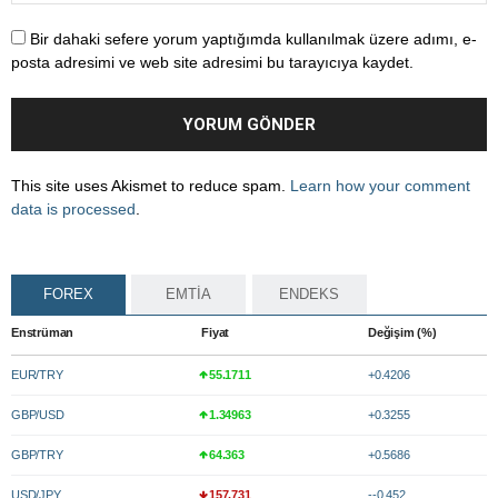
Bir dahaki sefere yorum yaptığımda kullanılmak üzere adımı, e-
posta adresimi ve web site adresimi bu tarayıcıya kaydet.
This site uses Akismet to reduce spam.
Learn how your comment
data is processed
.
FOREX
EMTİA
ENDEKS
Enstrüman
Fiyat
Değişim (%)
EUR/TRY
55.1711
+0.4206
GBP/USD
1.34963
+0.3255
GBP/TRY
64.363
+0.5686
USD/JPY
157.731
--0.452