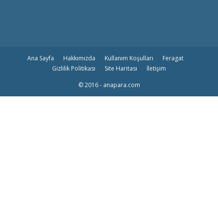
Ana Sayfa
Hakkımızda
Kullanım Koşulları
Feragat
Gizlilik Politikası
Site Haritası
İletişim
© 2016 - anapara.com