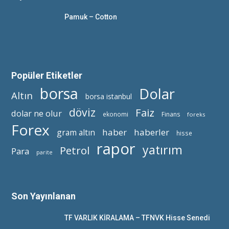
Pamuk – Cotton
Popüler Etiketler
borsa
Dolar
Altın
borsa istanbul
döviz
Faiz
dolar ne olur
ekonomi
Finans
foreks
Forex
haber
haberler
gram altın
hisse
rapor
yatırım
Petrol
Para
parite
Son Yayınlanan
TF VARLIK KİRALAMA – TFNVK Hisse Senedi