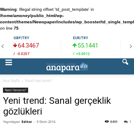
Warning
: Illegal string offset 'td_post_template' in
/home/amoney/public_html/wp-
content/themes/Newspaper/includes/wp_booster/td_single_temp
on line
75
GBP/TRY
EUR/TRY
64.3467
55.1441
/
-0.0207
/
+0.0012
/
Ana Sayfa
Nasıl Harcarım?
Nasıl Harcarım?
Yeni trend: Sanal gerçeklik
gözlükleri
Yayınlayan
Editor
-
9 Ekim 2016
8499
1