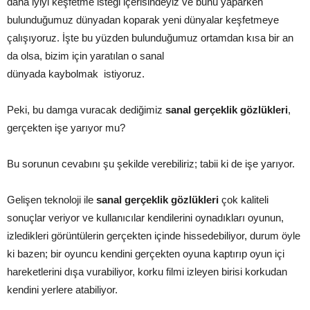
daha iyiyi keşfetme isteği içerisindeyiz ve bunu yaparken
bulunduğumuz dünyadan koparak yeni dünyalar keşfetmeye
çalışıyoruz. İşte bu yüzden bulunduğumuz ortamdan kısa bir an
da olsa, bizim için yaratılan o sanal
dünyada kaybolmak istiyoruz.
Peki, bu damga vuracak dediğimiz
sanal gerçeklik gözlükleri
,
gerçekten işe yarıyor mu?
Bu sorunun cevabını şu şekilde verebiliriz; tabii ki de işe yarıyor.
Gelişen teknoloji ile
sanal gerçeklik gözlükleri
çok kaliteli
sonuçlar veriyor ve kullanıcılar kendilerini oynadıkları oyunun,
izledikleri görüntülerin gerçekten içinde hissedebiliyor, durum öyle
ki bazen; bir oyuncu kendini gerçekten oyuna kaptırıp oyun içi
hareketlerini dışa vurabiliyor, korku filmi izleyen birisi korkudan
kendini yerlere atabiliyor.