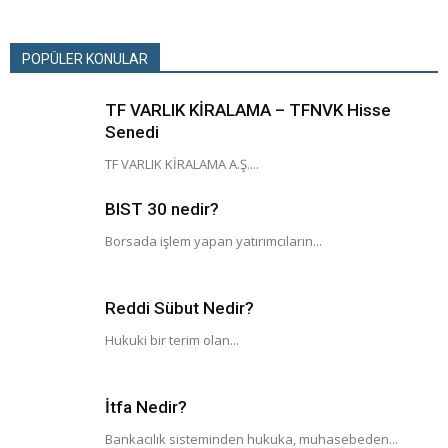
POPÜLER KONULAR
TF VARLIK KİRALAMA – TFNVK Hisse
Senedi
TF VARLIK KİRALAMA A.Ş....
BIST 30 nedir?
Borsada işlem yapan yatırımcıların...
Reddi Sübut Nedir?
Hukuki bir terim olan...
İtfa Nedir?
Bankacılık sisteminden hukuka, muhasebeden...