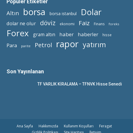
Popüler Etiketler
borsa
Dolar
Altın
borsa istanbul
döviz
Faiz
dolar ne olur
ekonomi
Finans
foreks
Forex
haber
haberler
gram altın
hisse
rapor
yatırım
Petrol
Para
parite
Son Yayınlanan
TF VARLIK KİRALAMA – TFNVK Hisse Senedi
Ana Sayfa
Hakkımızda
Kullanım Koşulları
Feragat
Gizlilik Politikası
Site Haritası
İletişim