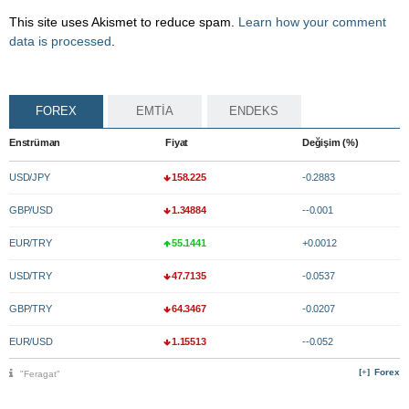
This site uses Akismet to reduce spam.
Learn how your comment
data is processed
.
FOREX
EMTİA
ENDEKS
Enstrüman
Fiyat
Değişim (%)
USD/JPY
158.225
-0.2883
GBP/USD
1.34884
--0.001
EUR/TRY
55.1441
+0.0012
USD/TRY
47.7135
-0.0537
GBP/TRY
64.3467
-0.0207
EUR/USD
1.15513
--0.052
Forex
"Feragat"