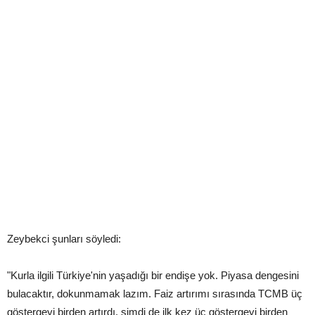
Zeybekci şunları söyledi:
"Kurla ilgili Türkiye'nin yaşadığı bir endişe yok. Piyasa dengesini
bulacaktır, dokunmamak lazım. Faiz artırımı sırasında TCMB üç
göstergeyi birden artırdı, şimdi de ilk kez üç göstergeyi birden