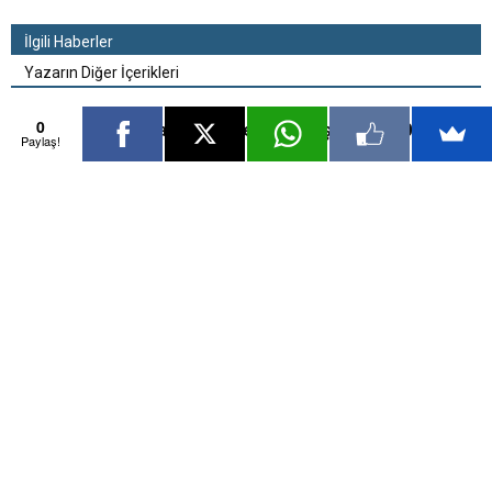
İlgili Haberler
Yazarın Diğer İçerikleri
0
Piyasalar güne nasıl başladı? 20.02.2017
Paylaş!
Borsa günü nasıl kapadı? 17.02.2017
‘Yatırımlar nisan sonrası güçlenecek’
17.02.2017