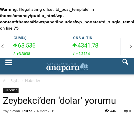
Warning
: Illegal string offset 'td_post_template' in
/home/amoney/public_html/wp-
content/themes/Newspaper/includes/wp_booster/td_single_temp
on line
75
GÜMÜŞ
ONS ALTIN
63.536
4341.78
/
+3.3038
/
+2.3934
/
Ana Sayfa
Haberler
Haberler
Zeybekci’den ‘dolar’ yorumu
Yayınlayan
Editor
-
4 Mart 2015
4468
0