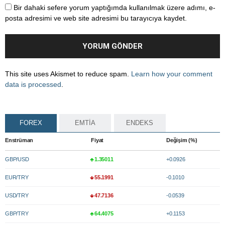
Bir dahaki sefere yorum yaptığımda kullanılmak üzere adımı, e-
posta adresimi ve web site adresimi bu tarayıcıya kaydet.
This site uses Akismet to reduce spam.
Learn how your comment
data is processed
.
FOREX
EMTİA
ENDEKS
Enstrüman
Fiyat
Değişim (%)
GBP/USD
1.35011
+0.0926
EUR/TRY
55.1991
-0.1010
USD/TRY
47.7136
-0.0539
GBP/TRY
64.4075
+0.1153