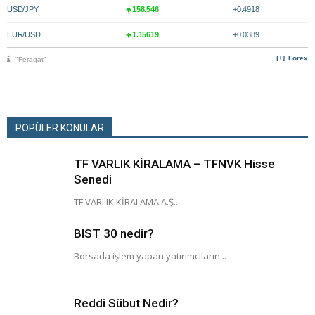
USD/JPY
158.546
+0.4918
EUR/USD
1.15619
+0.0389
Forex
"Feragat"
POPÜLER KONULAR
TF VARLIK KİRALAMA – TFNVK Hisse
Senedi
TF VARLIK KİRALAMA A.Ş....
BIST 30 nedir?
Borsada işlem yapan yatırımcıların...
Reddi Sübut Nedir?