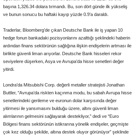
başına 1,326.34 dolara tırmandı. Bu, son dört günde ilk yükseliş
ve bunun sonucu bu haftaki kayıp yüzde 0.9’a daraldı.
Traderlar, Bloomberg’de çıkan Deutsche Bank ile iş yapan 10
hedge fonun bankadaki pozisyonlarını azalttığı şeklindeki haberin
ardından finans sektörünün sağlığına ilişkin endişelerin artması ile
birlikte güvenli liman arıyorlar. Deutsche Bank hisseleri rekor
seviyelere düşerken, Asya ve Avrupa’da hisse senetleri değer
yitirdi.
Londra’da Mitsubishi Corp. değerli metaller stratejisti Jonathan
Buttler, “Avrupa’da riskten kaçınma modu, bu sabah Avrupa hisse
senetlerindeki gerileme ve euronun dolar karşısında değer
yitirmesi ile yansımasını bulduğu üzere, altını güvenli liman
alımlarının gelmesini sağlayarak destekliyor,” dedi ve “Euro
Bölgesi finans sektörünün istikrarına yönelik endişeler, geçmişte
çok kez olduğu şekilde, altına destek oluyor görünüyor” şeklinde