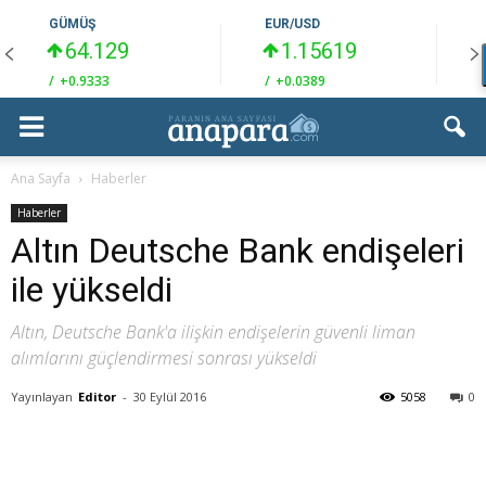
GÜMÜŞ
EUR/USD
64.129
1.15619
/
+0.9333
/
+0.0389
/
Ana Sayfa
Haberler
Haberler
Altın Deutsche Bank endişeleri
ile yükseldi
Altın, Deutsche Bank'a ilişkin endişelerin güvenli liman
alımlarını güçlendirmesi sonrası yükseldi
Yayınlayan
Editor
-
30 Eylül 2016
5058
0