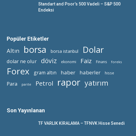
Standart and Poor’s 500 Vadeli – S&P 500
Endeksi
Popüler Etiketler
borsa
Dolar
Altın
borsa istanbul
döviz
Faiz
dolar ne olur
ekonomi
Finans
foreks
Forex
haber
haberler
gram altın
hisse
rapor
yatırım
Petrol
Para
parite
Son Yayınlanan
TF VARLIK KİRALAMA – TFNVK Hisse Senedi