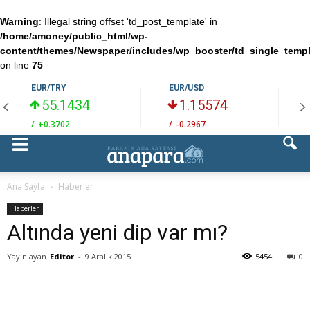
Warning
: Illegal string offset 'td_post_template' in
/home/amoney/public_html/wp-
content/themes/Newspaper/includes/wp_booster/td_single_temp
on line
75
EUR/TRY
EUR/USD
55.1434
1.15574
/
+0.3702
/
-0.2967
/
Ana Sayfa
Haberler
Haberler
Altında yeni dip var mı?
Yayınlayan
Editor
-
9 Aralık 2015
5454
0